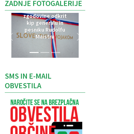
ZADNJE FOTOGALERIJE
V Parku vojaške
zgodovine odkrit
kip generalu in
pesniku Rudolfu
Maistru
SMS IN E-MAIL
OBVESTILA