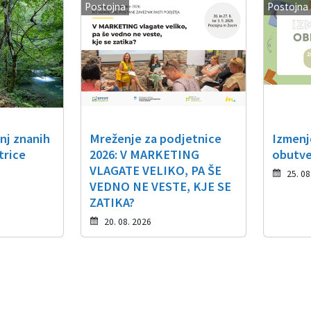
Postojna
Postojna
nj znanih
Mreženje za podjetnice
Izmenje
trice
2026: V MARKETING
obutve
VLAGATE VELIKO, PA ŠE
25. 08
VEDNO NE VESTE, KJE SE
ZATIKA?
20. 08. 2026