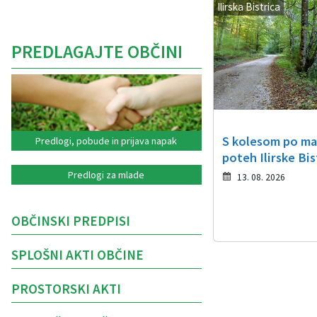
Ilirska Bistrica
PREDLAGAJTE OBČINI
S kolesom po ma
Predlogi, pobude in prijava napak
poteh Ilirske Bis
Predlogi za mlade
13. 08. 2026
OBČINSKI PREDPISI
SPLOŠNI AKTI OBČINE
PROSTORSKI AKTI