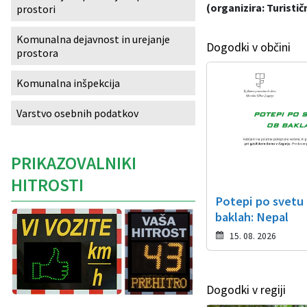
(organizira: Turisti
prostori
Izobraževanje
Komunalna dejavnost in urejanje
Dogodki v občini
prostora
Kultura, šport in turizem
Komunalna inšpekcija
Sociala in zdravstvo
Varstvo osebnih podatkov
Skupna občinska uprava
PRIKAZOVALNIKI
HITROSTI
Potepi po svetu
baklah: Nepal
15. 08. 2026
Dogodki v regiji
Caption