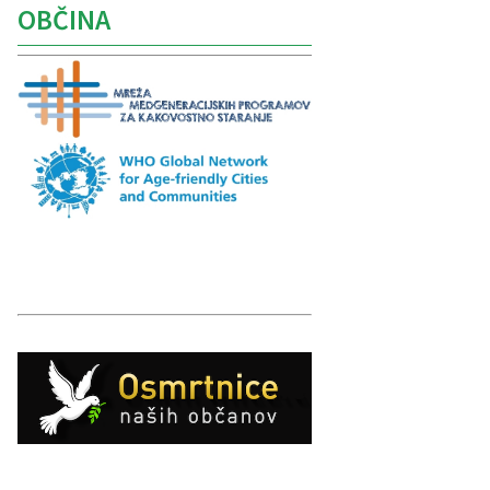
OBČINA
Caption
Caption