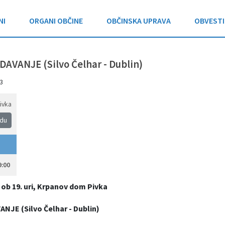
NI
ORGANI OBČINE
OBČINSKA UPRAVA
OBVESTI
VANJE (Silvo Čelhar - Dublin)
3
ivka
idu
9:00
ob 19. uri, Krpanov dom Pivka
JE (Silvo Čelhar - Dublin)