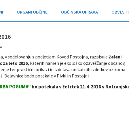
NI
ORGANI OBČINE
OBČINSKA UPRAVA
OBVESTI
2016
4
a, v sodelovanju s podjetjem Kovod Postojna, razpisuje
Zeleni
 za leto 2016,
katerih namen je ekološko ozaveščanje občanov,
nje ter praktični prikazi in izdelava unikatnih izdelkov oziroma
j. Delavnice bodo potekale v Pivki in Postojni.
RBA POGUMA"
bo potekala v četrtek 21.4.2016 v Notranjs