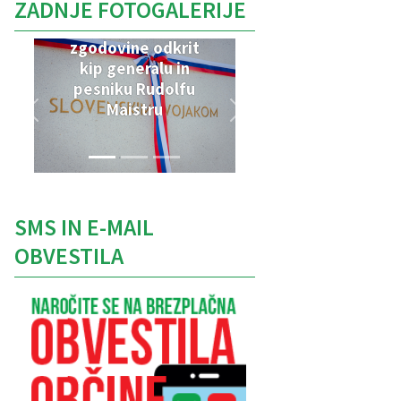
ZADNJE FOTOGALERIJE
V Parku vojaške
zgodovine odkrit
kip generalu in
pesniku Rudolfu
Maistru
SMS IN E-MAIL
OBVESTILA