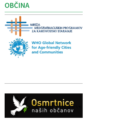
OBČINA
Caption
Caption