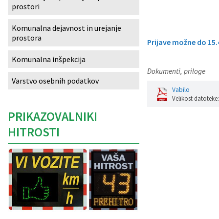
prostori
Izobraževanje
Komunalna dejavnost in urejanje
prostora
Kultura, šport in turizem
Prijave možne do 15.
Komunalna inšpekcija
Sociala in zdravstvo
Dokumenti, priloge
Varstvo osebnih podatkov
Skupna občinska uprava
Vabilo
Velikost datoteke
PRIKAZOVALNIKI
HITROSTI
Caption