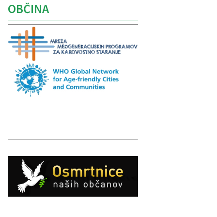
OBČINA
Caption
Caption