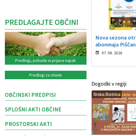
PREDLAGAJTE OBČINI
Nova sezona ot
abonmaja Piščan
07. 08. 2026
Predlogi, pobude in prijava napak
Predlogi za mlade
Dogodki v regiji
OBČINSKI PREDPISI
Ilirska Bistrica
SPLOŠNI AKTI OBČINE
PROSTORSKI AKTI