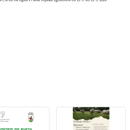
a v sodelovanju z Zavodom za varstvo kulturne dediščine
ega turizma Claustra Alpium Iuliarum), ki se sofinancira iz
m Iuliarum, ki je predstavljal poslednji branik rimskega
eč odsekov kamnitih zidov, stolpov in trdnjav. Zgradil ga je
ga pestile državljanske vojne in vdori ljudstev. Zaporni sistem je
nženirski podvig iz rimske dobe na ozemlju današnje Slovenije in
, ki prikazujejo poznorimski obrambni sistem Claustra Alpium
vnice za otroke.