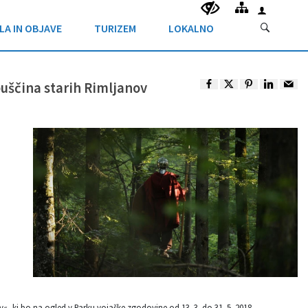
LA IN OBJAVE
TURIZEM
LOKALNO
ščina starih Rimljanov
, ki bo na ogled v Parku vojaške zgodovine od 13. 3. do 31. 5. 2018.