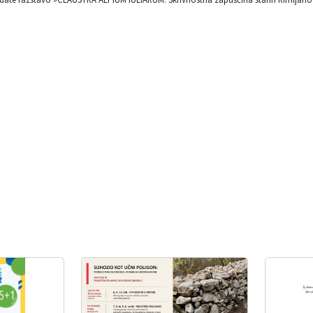
e Lah in Jureta Kusetiča (Narodni muzej Slovenije) je organiziran
okviru projekta Claustra+ (Čezmejna destinacija kulturnega in zelen
regionalni razvoj.
ko izvedeli več o poznorimskem obrambnem sistemu Claustra Alpiu
pium Iuliarum je namreč poznorimski zaporni sistem, sestavljen iz v
polovici 3. stoletja, ko je bil rimski imperij na pragu propada in so 
vse do začetka 5. stoletja. Claustra je verjetno največji gradbeno-i
membnejšo kulturno dediščino pri nas.
ed številne fotografije, zemljevidi in digitalne 3D rekonstrukcije
zstave si lahko ogledate tudi dokumentarni film »Claustra«.
 dne, 27. 4. 2018, med 10:30 in 13:00 potekale tudi ustvarjalne dela