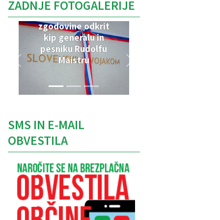
ZADNJE FOTOGALERIJE
V Parku vojaške
zgodovine odkrit
kip generalu in
pesniku Rudolfu
Maistru
SMS IN E-MAIL
OBVESTILA