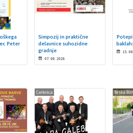
roškega
Simpozij in praktične
Potepi
ec Peter
delavnice suhozidne
baklah
gradnje
15. 08
07. 08. 2026
Cerknica
Ilirska Bis