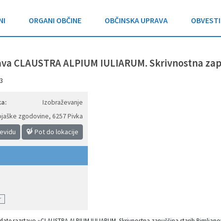
NI
ORGANI OBČINE
OBČINSKA UPRAVA
OBVESTI
ava CLAUSTRA ALPIUM IULIARUM. Skrivnostna zapu
3
a:
Izobraževanje
ojaške zgodovine
,
6257 Pivka
jevidu
Pot do lokacije
r
ledate razstavo »CLAUSTRA ALPIUM IULIARUM. Skrivnostna zapuščina starih Rimljanov«