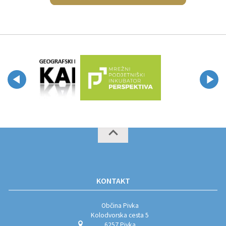
KONTAKT
Občina Pivka
Kolodvorska cesta 5
6257 Pivka