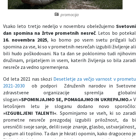
Izobraževanje
promocija
Kultura, šport in turizem
Vsako leto tretjo nedeljo v novembru obeležujemo
Svetovni
dan spomina na žrtve prometnih nesreč
. Letos bo potekal
16. novembra 2025
, ko bomo po vsem svetu prižgali luči
Sociala in zdravstvo
spomina za vse, ki so v prometnih nesrečah izgubili življenje ali
bili hudo poškodovani. Na ta dan se poklonimo tudi njihovim
Skupna občinska uprava
družinam, prijateljem in vsem, katerih življenja so bila zaradi
nesreče za vedno spremenjena.
Od leta 2021 nas skozi
Desetletje za večjo varnost v prometu
2021-2030
ob podpori Združenih narodov in Svetovne
zdravstvene organizacije spremlja globalni
slogan:
»SPOMINJAJMO SE, POMAGAJMO IN UKREPAJMO.«
V
letošnjem letu je sloganu dodano novo sporočilo:
»IZGUBLJENI TALENTI«
. Spominjamo se vseh, ki so zaradi
prometne nesreče prezgodaj izgubili priložnost, da bi
uresničili svoje sanje, delili svoje znanje, glasbo, ustvarjalnost,
pogum ali toplino.
Ta dan je hkrati opomin, kako dragoceno je