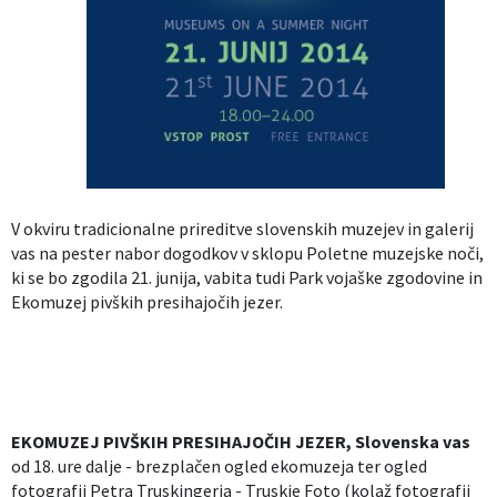
Izobraževanje
Kultura, šport in turizem
Sociala in zdravstvo
Skupna občinska uprava
V okviru tradicionalne prireditve slovenskih muzejev in galerij
vas na pester nabor dogodkov v sklopu Poletne muzejske noči,
ki se bo zgodila 21. junija, vabita tudi Park vojaške zgodovine in
Ekomuzej pivških presihajočih jezer.
EKOMUZEJ PIVŠKIH PRESIHAJOČIH JEZER, Slovenska vas
od 18. ure dalje - brezplačen ogled ekomuzeja ter ogled
fotografij Petra Truskingerja - Truskie Foto (kolaž fotografij