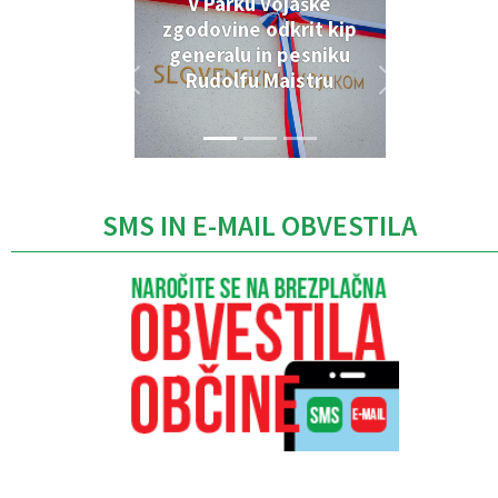
V Parku vojaške
zgodovine odkrit kip
generalu in pesniku
Rudolfu Maistru
SMS IN E-MAIL OBVESTILA