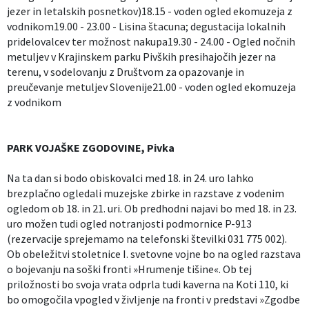
jezer in letalskih posnetkov)18.15 - voden ogled ekomuzeja z
vodnikom19.00 - 23.00 - Lisina štacuna; degustacija lokalnih
pridelovalcev ter možnost nakupa19.30 - 24.00 - Ogled nočnih
metuljev v Krajinskem parku Pivških presihajočih jezer na
terenu, v sodelovanju z Društvom za opazovanje in
preučevanje metuljev Slovenije21.00 - voden ogled ekomuzeja
z vodnikom
PARK VOJAŠKE ZGODOVINE, Pivka
Na ta dan si bodo obiskovalci med 18. in 24. uro lahko
brezplačno ogledali muzejske zbirke in razstave z vodenim
ogledom ob 18. in 21. uri. Ob predhodni najavi bo med 18. in 23.
uro možen tudi ogled notranjosti podmornice P-913
(rezervacije sprejemamo na telefonski številki 031 775 002).
Ob obeležitvi stoletnice I. svetovne vojne bo na ogled razstava
o bojevanju na soški fronti »Hrumenje tišine«. Ob tej
priložnosti bo svoja vrata odprla tudi kaverna na Koti 110, ki
bo omogočila vpogled v življenje na fronti v predstavi »Zgodbe