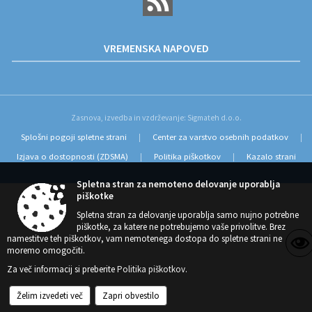
VREMENSKA NAPOVED
Zasnova, izvedba in vzdrževanje: Sigmateh d.o.o.
Splošni pogoji spletne strani
Center za varstvo osebnih podatkov
|
|
Izjava o dostopnosti (ZDSMA)
Politika piškotkov
Kazalo strani
|
|
Spletna stran za nemoteno delovanje uporablja
piškotke
Spletna stran za delovanje uporablja samo nujno potrebne
piškotke, za katere ne potrebujemo vaše privolitve. Brez
namestitve teh piškotkov, vam nemotenega dostopa do spletne strani ne
moremo omogočiti.
Za več informacij si preberite
Politika piškotkov
.
Želim izvedeti več
Zapri obvestilo