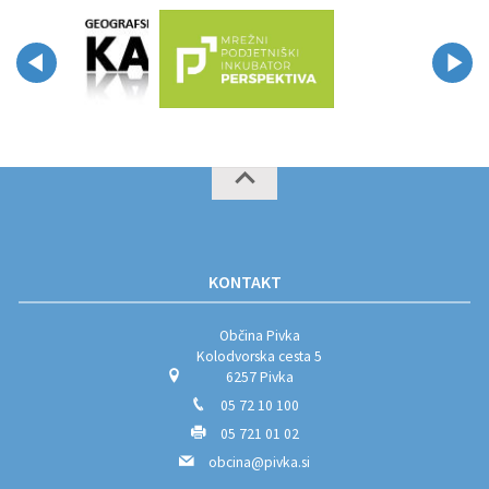
KONTAKT
Občina Pivka
Kolodvorska cesta 5
6257 Pivka
05 72 10 100
05 721 01 02
obcina@pivka.si