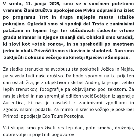
V sredo, 11. junija 2025, smo se v sončnem poletnem
Izobraževanje
vremenu člani Društva upokojencev Pivka odpravili na izlet
po programu Trst in druga najlepša mesta tržaške
pokrajine.
Ogledali smo si spodnji del Trsta z zanimivimi
Kultura, šport in turizem
palačami in lepimi trgi ter občudovali čudovite vrtove
gradu Miramar in njegov zunanji del. Obiskali smo Gradež,
Sociala in zdravstvo
ki slovi kot »otok sonca«, in se sprehodili po mestnem
jedru in obali. Privoščili smo si kavico in sladoled. Dan smo
Skupna občinska uprava
zaključili z okusno večerjo na kmetiji Rjavčevi v Šempasu.
Za sladke trenutke na avtobusu sta poskrbeli Jožica in Majda,
pa seveda tudi naše društvo. Da bodo spomini na ta prijeten
dan ostali živi, je z objektivom skrbel Andrej, ki je ujel veliko
lepih trenutkov, fotografije pa objavljamo pod tekstom. Za
nas je skrbel in nas spremljal odličen vodič Boštjan iz agencije
Autentica, ki nas je navdušil z zanimivimi zgodbami in
zgodovinskimi podatki. Za mirno in srečno vožnjo je poskrbel
Primož iz podjetja Edo Tours Postojna.
Vsi skupaj smo preživeli res lep dan, poln smeha, druženja,
dobre volje in prijetnih pogovorov.