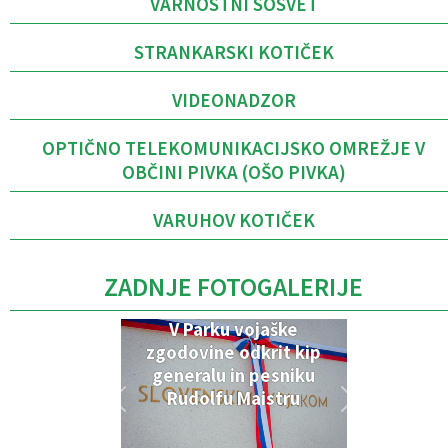
VARNOSTNI SOSVET
STRANKARSKI KOTIČEK
VIDEONADZOR
OPTIČNO TELEKOMUNIKACIJSKO OMREŽJE V
OBČINI PIVKA (OŠO PIVKA)
VARUHOV KOTIČEK
ZADNJE FOTOGALERIJE
V Parku vojaške
zgodovine odkrit kip
generalu in pesniku
Rudolfu Maistru