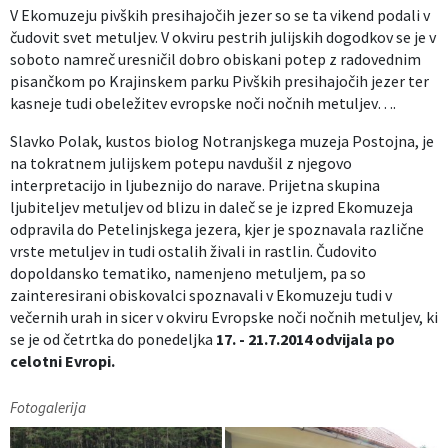
V Ekomuzeju pivških presihajočih jezer so se ta vikend podali v
Izobraževanje
čudovit svet metuljev. V okviru pestrih julijskih dogodkov se je v
soboto namreč uresničil dobro obiskani potep z radovednim
Kultura, šport in turizem
pisančkom po Krajinskem parku Pivških presihajočih jezer ter
kasneje tudi obeležitev evropske noči nočnih metuljev….
Sociala in zdravstvo
Slavko Polak, kustos biolog Notranjskega muzeja Postojna, je
na tokratnem julijskem potepu navdušil z njegovo
Skupna občinska uprava
interpretacijo in ljubeznijo do narave. Prijetna skupina
ljubiteljev metuljev od blizu in daleč se je izpred Ekomuzeja
odpravila do Petelinjskega jezera, kjer je spoznavala različne
vrste metuljev in tudi ostalih živali in rastlin. Čudovito
dopoldansko tematiko, namenjeno metuljem, pa so
zainteresirani obiskovalci spoznavali v Ekomuzeju tudi v
večernih urah in sicer v okviru Evropske noči nočnih metuljev, ki
se je od četrtka do ponedeljka
17. - 21.7.2014 odvijala po
celotni Evropi.
Fotogalerija