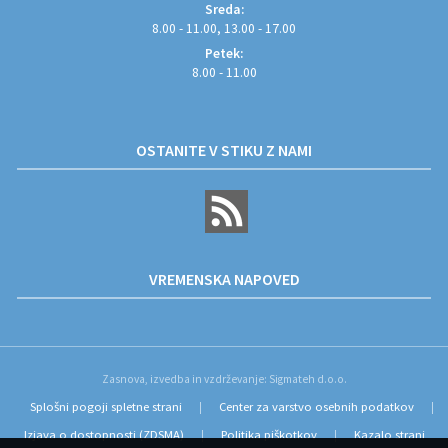
Sreda:
8.00 - 11.00, 13.00 - 17.00
Petek:
8.00 - 11.00
OSTANITE V STIKU Z NAMI
VREMENSKA NAPOVED
Zasnova, izvedba in vzdrževanje: Sigmateh d.o.o.
Splošni pogoji spletne strani
Center za varstvo osebnih podatkov
|
|
Izjava o dostopnosti (ZDSMA)
Politika piškotkov
Kazalo strani
|
|