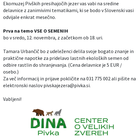
Ekomuzej Pivških presihajočih jezer vas vabi na sredine
Izobraževanje
delavnice z zanimivimi tematikami, ki se bodo v Slovenski vasi
odvijale enkrat mesečno.
Kultura, šport in turizem
Prva na temo VSE O SEMENIH
bo v sredo, 12. novembra, z začetkom ob 18. uri.
Sociala in zdravstvo
Tamara Urbančič bo z udeleženci delila svoje bogato znanje in
Skupna občinska uprava
praktične napotke za pridelavo lastnih ekoloških semen od
odbire rastlin do shranjevanja. (Cena delavnice je 5 EUR /
osebo.)
Za več informacij in prijave pokličite na 031 775 002 ali pišite na
elektronski naslov pivskajezera@pivka.si.
Vabljeni!