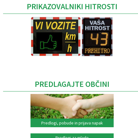
PRIKAZOVALNIKI HITROSTI
Caption
PREDLAGAJTE OBČINI
Predlogi, pobude in prijava napak
Predlogi za mlade