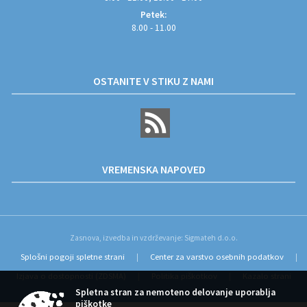
Petek:
8.00 - 11.00
OSTANITE V STIKU Z NAMI
VREMENSKA NAPOVED
Zasnova, izvedba in vzdrževanje: Sigmateh d.o.o.
Splošni pogoji spletne strani
Center za varstvo osebnih podatkov
|
|
Izjava o dostopnosti (ZDSMA)
Politika piškotkov
Kazalo strani
|
|
Spletna stran za nemoteno delovanje uporablja
piškotke