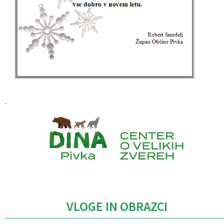
Izobraževanje
Kultura, šport in turizem
Sociala in zdravstvo
Skupna občinska uprava
.
Caption
VLOGE IN OBRAZCI