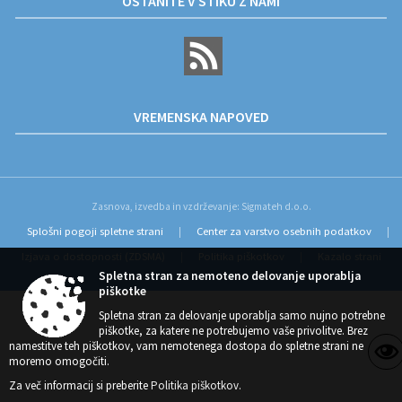
OSTANITE V STIKU Z NAMI
VREMENSKA NAPOVED
Zasnova, izvedba in vzdrževanje: Sigmateh d.o.o.
Splošni pogoji spletne strani
Center za varstvo osebnih podatkov
|
|
Izjava o dostopnosti (ZDSMA)
Politika piškotkov
Kazalo strani
|
|
Spletna stran za nemoteno delovanje uporablja
piškotke
Spletna stran za delovanje uporablja samo nujno potrebne
piškotke, za katere ne potrebujemo vaše privolitve. Brez
namestitve teh piškotkov, vam nemotenega dostopa do spletne strani ne
moremo omogočiti.
Za več informacij si preberite
Politika piškotkov
.