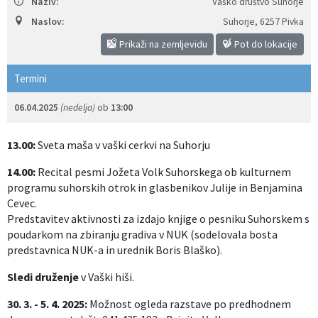
Naziv:
Vaško društvo Suhorje
Izobraževanje
Naslov:
Suhorje
,
6257 Pivka
Prikaži na zemljevidu
Pot do lokacije
Kultura, šport in turizem
Termini
Sociala in zdravstvo
06.04.2025
(nedelja)
ob
13:00
Skupna občinska uprava
13.00:
Sveta maša v vaški cerkvi na Suhorju
14.00:
Recital pesmi Jožeta Volk Suhorskega ob kulturnem
programu suhorskih otrok in glasbenikov Julije in Benjamina
Cevec.
Predstavitev aktivnosti za izdajo knjige o pesniku Suhorskem s
poudarkom na zbiranju gradiva v NUK (sodelovala bosta
predstavnica NUK-a in urednik Boris Blaško).
Sledi druženje
v Vaški hiši.
30. 3. - 5. 4. 2025:
Možnost ogleda razstave po predhodnem