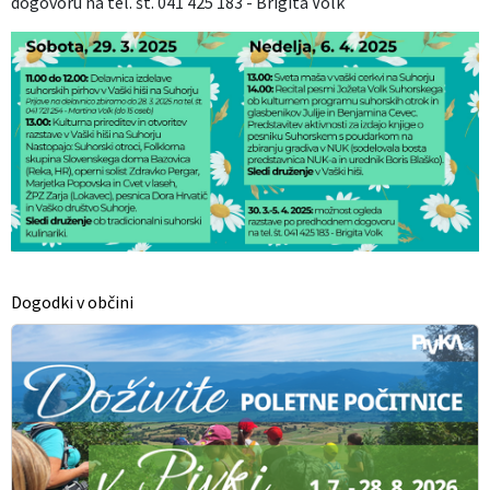
dogovoru na tel. št. 041 425 183 - Brigita Volk
Dogodki v občini