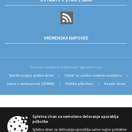
VREMENSKA NAPOVED
Zasnova, izvedba in vzdrževanje: Sigmateh d.o.o.
Splošni pogoji spletne strani
Center za varstvo osebnih podatkov
|
|
Izjava o dostopnosti (ZDSMA)
Politika piškotkov
Kazalo strani
|
|
Spletna stran za nemoteno delovanje uporablja
piškotke
Spletna stran za delovanje uporablja samo nujno potrebne