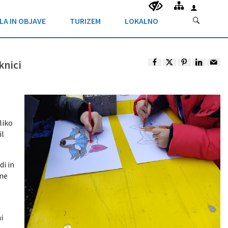
LA IN OBJAVE
TURIZEM
LOKALNO
knici
liko
il
di in
čne
i