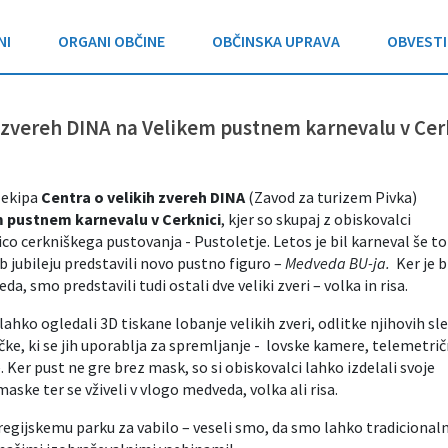
NI
ORGANI OBČINE
OBČINSKA UPRAVA
OBVESTI
h zvereh DINA na Velikem pustnem karnevalu v Cer
e ekipa
Centra o velikih zvereh DINA
(Zavod za turizem Pivka)
 pustnem karnevalu v Cerknici
, kjer so skupaj z obiskovalci
co cerkniškega pustovanja - Pustoletje. Letos je bil karneval še to
b jubileju predstavili novo pustno figuro –
Medveda BU-ja.
Ker je b
, smo predstavili tudi ostali dve veliki zveri – volka in risa.
 lahko ogledali 3D tiskane lobanje velikih zveri, odlitke njihovih sle
ke, ki se jih uporablja za spremljanje - lovske kamere, telemetri
 Ker pust ne gre brez mask, so si obiskovalci lahko izdelali svoje
ske ter se vživeli v vlogo medveda, volka ali risa.
gijskemu parku za vabilo – veseli smo, da smo lahko tradicionaln