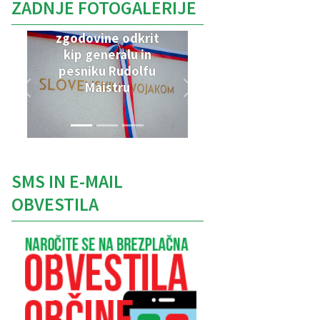
ZADNJE FOTOGALERIJE
V Parku vojaške
zgodovine odkrit
kip generalu in
pesniku Rudolfu
Maistru
SMS IN E-MAIL
OBVESTILA