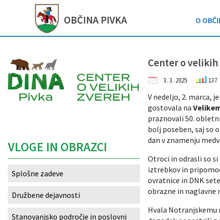
OBČINA
PIVKA
O OBČI
Za pričetek iskanja kliknite na puščico >
Župan in podžupani občine
Gospodarske javne službe
Obvestila in objave
Občinska uprava
Organi občine
Občinski svet
O občini
Turizem
Lokalno
Center o veliki
Vizitka občine
Župan in podžupani občine
Predstavitev
Naloge in pristojnosti
Imenik zaposlenih
Oskrba s pitno vodo
Občinske novice in objave
Park vojaške zgodovine
Pomembne številke
3. 3. 2025
137
Predstavitev občine
Občinski svet
Člani občinskega sveta
Naloge in pristojnosti
Odvajanje in čiščenje odpadnih voda
Dogodki in prireditve
Dina Pivka
Javni zavodi in podjetja
V nedeljo, 2. marca, j
gostovala na
Velikem
Caption
Vaške in trška skupnost
Nadzorni odbor
Seje občinskega sveta
Organigram zaposlenih
Zbiranje odpadkov
Zapore cest
Pivška jezera
Društva in združenja
praznovali 50. obletni
bolj poseben, saj so o
Častni občani, prejemniki priznanj
Občinska volilna komisija
Komisije in odbori
Vloge in obrazci
Javni razpisi in objave
Ekomuzej
Gospodarski subjekti
dan v znamenju medveda
VLOGE IN OBRAZCI
Otroci in odrasli so si
Varstvo osebnih podatkov
Lokalne volitve
Integriteta in preprečevanje korupcije
Gospodarske javne službe
Projekti in investicije
Krajinski park
Turizem - znamenitosti
iztrebkov in pripomoč
Splošne zadeve
ovratnice in DNK sete.
Informacije javnega značaja
Civilna zaščita in gasilstvo
Občinski predpisi
Nasvet za izlet
Seznam defibrilatorjev
obrazne in naglavne ma
Družbene dejavnosti
Predšolska vzgoja
Hvala Notranjskemu re
Stanovanjsko področje in poslovni