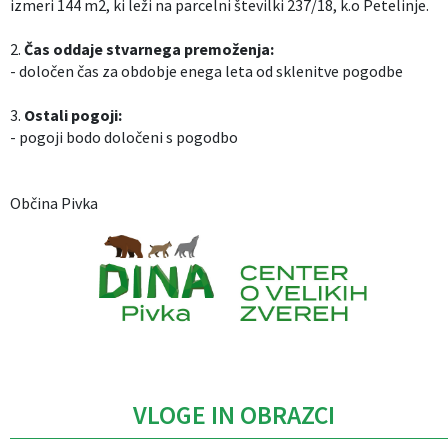
izmeri 144 m2, ki leži na parcelni številki 237/18, k.o Petelinje.
2.
Čas oddaje stvarnega premoženja:
- določen čas za obdobje enega leta od sklenitve pogodbe
3.
Ostali pogoji:
- pogoji bodo določeni s pogodbo
Občina Pivka
Caption
VLOGE IN OBRAZCI