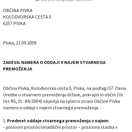
Izobraževanje
OBČINA PIVKA
KOLODVORSKA CESTA 5
Kultura, šport in turizem
6257 PIVKA
Sociala in zdravstvo
Pivka, 21.09.2009
Skupna občinska uprava
ZADEVA: NAMERA O ODDAJI V NAJEM STVARNEGA
PREMOŽENJA
Občina Pivka, Kolodvorska cesta 5, Pivka, na podlagi 57. člena
Uredbe o stvarnem premoženju države, pokrajin in občin (Ur.
list RS, št.: 84/2004) objavlja na spletni strani Občine Pivka
namero o oddaji v najem stvarnega premoženja.
1.
Predmet oddaje stvarnega premoženja v najem:
- poslovni prostor/skladiščni prostor – poslovna stavba v