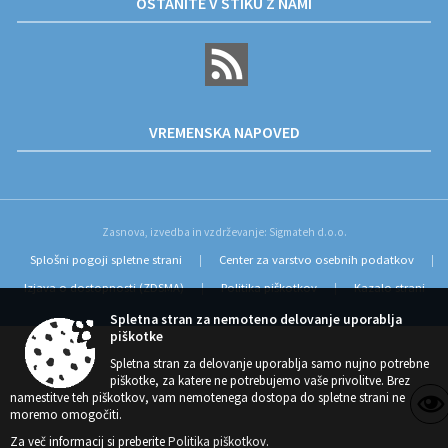
OSTANITE V STIKU Z NAMI
VREMENSKA NAPOVED
Zasnova, izvedba in vzdrževanje: Sigmateh d.o.o.
Splošni pogoji spletne strani
Center za varstvo osebnih podatkov
|
|
Izjava o dostopnosti (ZDSMA)
Politika piškotkov
Kazalo strani
|
|
Spletna stran za nemoteno delovanje uporablja
piškotke
Spletna stran za delovanje uporablja samo nujno potrebne
piškotke, za katere ne potrebujemo vaše privolitve. Brez
namestitve teh piškotkov, vam nemotenega dostopa do spletne strani ne
moremo omogočiti.
Za več informacij si preberite
Politika piškotkov
.