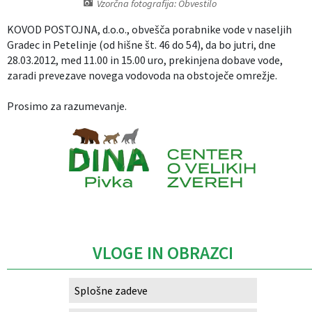
Vzorčna fotografija: Obvestilo
Izobraževanje
KOVOD POSTOJNA, d.o.o., obvešča porabnike vode v naseljih
Gradec in Petelinje (od hišne št. 46 do 54), da bo jutri, dne
Kultura, šport in turizem
28.03.2012, med 11.00 in 15.00 uro, prekinjena dobave vode,
zaradi prevezave novega vodovoda na obstoječe omrežje.
Sociala in zdravstvo
Prosimo za razumevanje.
Skupna občinska uprava
Caption
VLOGE IN OBRAZCI
Splošne zadeve