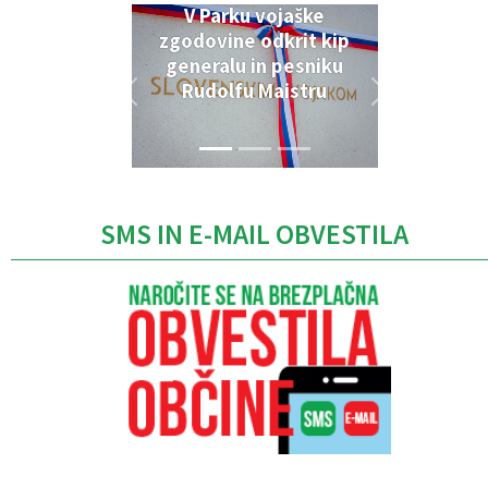
V Parku vojaške
zgodovine odkrit kip
generalu in pesniku
Rudolfu Maistru
SMS IN E-MAIL OBVESTILA