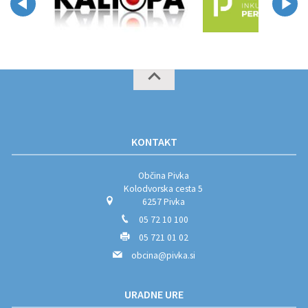
KONTAKT
Občina Pivka
Kolodvorska cesta 5
6257 Pivka
05 72 10 100
05 721 01 02
obcina@pivka.si
URADNE URE