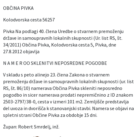
OBČINA PIVKA
Izobraževanje
Kolodvorska cesta 56257
Kultura, šport in turizem
Pivka Na podlagi 40. člena Uredbe o stvarnem premoženju
države in samoupravnih lokalnih skupnosti (Ur. list RS, št.
Sociala in zdravstvo
34/2011) Občina Pivka, Kolodvorska cesta 5, Pivka, dne
27.8.2012 objavlja
Skupna občinska uprava
N A M E R OO SKLENITVI NEPOSREDNE POGODBE
V skladu s peto alinejo 23. člena Zakona o stvarnem
premoženju države in samoupravnih lokalnih skupnosti (ur. list
RS, št. 86/10) namerava Občina Pivka skleniti neposredno
pogodbo in sicer namerava prodati nepremičnino z ID znakom
2503-2797/38-0, cesta v izmeri 101 m2. Zemljišče predstavlja
del uvoza in dvorišča k stanovanjski stavbi. Namera se objavi na
spletni strani Občine Pivka za obdobje 15 dni.
Župan: Robert Smrdelj, inž.