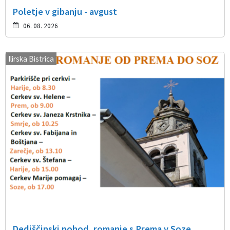
Poletje v gibanju - avgust
06. 08. 2026
Ilirska Bistrica
Dediščinski pohod, romanje s Prema v Soze