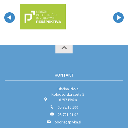
KONTAKT
Občina Pivka
Kolodvorska cesta 5
6257 Pivka
05 72 10 100
05 721 01 02
obcina@pivka.si