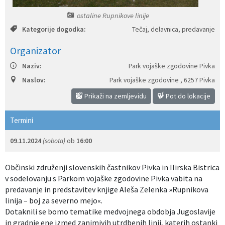
Izobraževanje
ostaline Rupnikove linije
Kategorije dogodka:
Tečaj, delavnica, predavanje
Kultura, šport in turizem
Organizator
Sociala in zdravstvo
Naziv:
Park vojaške zgodovine Pivka
Naslov:
Park vojaške zgodovine
,
6257 Pivka
Skupna občinska uprava
Prikaži na zemljevidu
Pot do lokacije
Termini
09.11.2024
(sobota)
ob
16:00
Občinski združenji slovenskih častnikov Pivka in Ilirska Bistrica
v sodelovanju s Parkom vojaške zgodovine Pivka vabita na
predavanje in predstavitev knjige Aleša Zelenka »Rupnikova
linija – boj za severno mejo«.
Dotaknili se bomo tematike medvojnega obdobja Jugoslavije
in gradnje ene izmed zanimivih utrdbenih linij, katerih ostanki