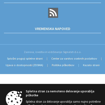
VREMENSKA NAPOVED
Zasnova, izvedba in vzdrževanje: Sigmateh d.o.o.
Splošni pogoji spletne strani
Center za varstvo osebnih podatkov
|
|
Izjava o dostopnosti (ZDSMA)
Politika piškotkov
Kazalo strani
|
|
Spletna stran za nemoteno delovanje uporablja
piškotke
Spletna stran za delovanje uporablja samo nujno potrebne