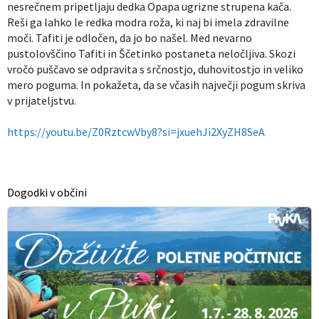
nesrečnem pripetljaju dedka Opapa ugrizne strupena kača.
Reši ga lahko le redka modra roža, ki naj bi imela zdravilne
moči. Tafiti je odločen, da jo bo našel. Med nevarno
pustolovščino Tafiti in Ščetinko postaneta neločljiva. Skozi
vročo puščavo se odpravita s srčnostjo, duhovitostjo in veliko
mero poguma. In pokažeta, da se včasih največji pogum skriva
v prijateljstvu.
https://youtu.be/Z0RztcwVby8?si=jxuehJi2XyZH8SeA
Dogodki v občini