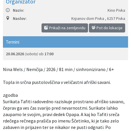
Organizator
Izobraževanje
Naziv:
Kino Pivka
Naslov:
Krpanov dom Pivka
,
6257 Pivka
Kultura, šport in turizem
Prikaži na zemljevidu
Pot do lokacije
Sociala in zdravstvo
Termini
Skupna občinska uprava
20.06.2026
(sobota)
ob
17:00
Nina Wels / Nemčija / 2026 / 81 min / sinhronizirano / 6+
Topla in srčna pustolovščina v veličastni afriški savani.
zgodba
Surikata Tafiti radovedno raziskuje prostrano afriško savano,
čeprav ga ves čas svarijo pred nevarnostmi. Surikate lahko
zaupamo le svojim, pravi dedek Opapa. A kaj ko Tafiti sreča
rdečega rečnega prašiča po imenu Ščetinko, ki je tako zelo
zabaven in prijazen ter se nikakor ne pusti odgnati. Po