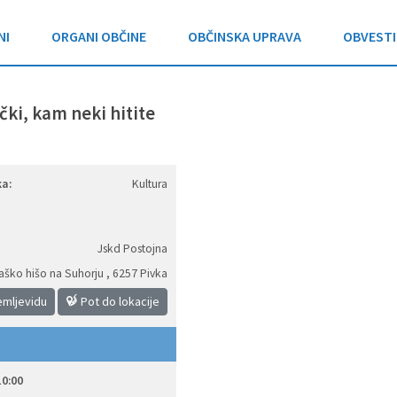
NI
ORGANI OBČINE
OBČINSKA UPRAVA
OBVESTI
ački, kam neki hitite
a:
Kultura
Jskd Postojna
aško hišo na Suhorju
,
6257 Pivka
emljevidu
Pot do lokacije
10:00