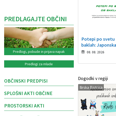
PREDLAGAJTE OBČINI
Potepi po svetu
baklah: Japonsk
Predlogi, pobude in prijava napak
08. 08. 2026
Predlogi za mlade
Dogodki v regiji
OBČINSKI PREDPISI
Ilirska Bistrica
SPLOŠNI AKTI OBČINE
PROSTORSKI AKTI