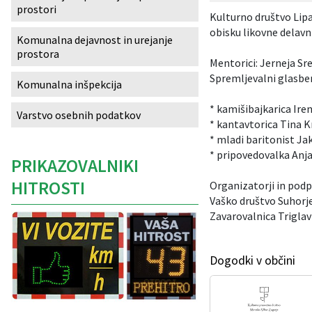
prostori
Kulturno društvo Lipa
Izobraževanje
obisku likovne delav
Komunalna dejavnost in urejanje
prostora
Kultura, šport in turizem
Mentorici: Jerneja Sr
Spremljevalni glasbe
Komunalna inšpekcija
Sociala in zdravstvo
* kamišibajkarica Ir
Varstvo osebnih podatkov
* kantavtorica Tina K
Skupna občinska uprava
* mladi baritonist Ja
* pripovedovalka An
PRIKAZOVALNIKI
HITROSTI
Organizatorji in podp
Vaško društvo Suhorje
Zavarovalnica
Triglav
Dogodki v občini
Caption