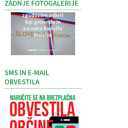
ZADNJE FOTOGALERIJE
V Parku vojaške
zgodovine odkrit
kip generalu in
pesniku Rudolfu
Maistru
SMS IN E-MAIL
OBVESTILA