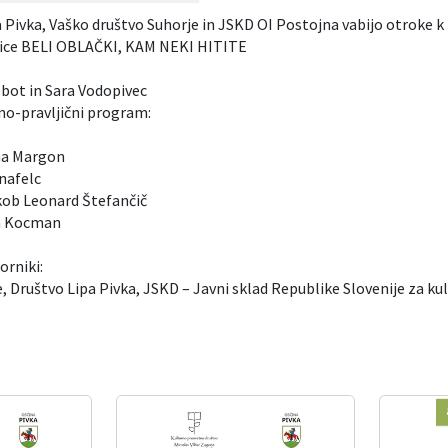
 Pivka, Vaško društvo Suhorje in JSKD OI Postojna vabijo otroke k
nice BELI OBLAČKI, KAM NEKI HITITE
ebot in Sara Vodopivec
no-pravljični program:
ena Margon
nafelc
kob Leonard Štefančič
ja Kocman
orniki:
, Društvo Lipa Pivka, JSKD – Javni sklad Republike Slovenije za ku