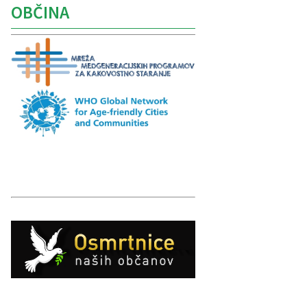
OBČINA
Caption
Caption