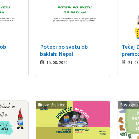
 ob
Potepi po svetu ob
Tečaj 
a
baklah: Nepal
premo
15. 08. 2026
21. 08
Ilirska Bistrica
Postojna