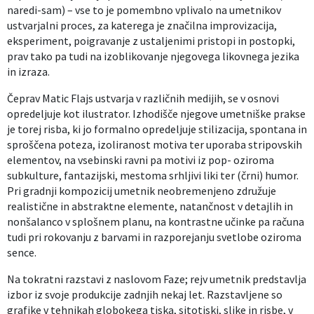
naredi-sam) – vse to je pomembno vplivalo na umetnikov
ustvarjalni proces, za katerega je značilna improvizacija,
eksperiment, poigravanje z ustaljenimi pristopi in postopki,
prav tako pa tudi na izoblikovanje njegovega likovnega jezika
in izraza.
Čeprav Matic Flajs ustvarja v različnih medijih, se v osnovi
opredeljuje kot ilustrator. Izhodišče njegove umetniške prakse
je torej risba, ki jo formalno opredeljuje stilizacija, spontana in
sproščena poteza, izoliranost motiva ter uporaba stripovskih
elementov, na vsebinski ravni pa motivi iz pop- oziroma
subkulture, fantazijski, mestoma srhljivi liki ter (črni) humor.
Pri gradnji kompozicij umetnik neobremenjeno združuje
realistične in abstraktne elemente, natančnost v detajlih in
nonšalanco v splošnem planu, na kontrastne učinke pa računa
tudi pri rokovanju z barvami in razporejanju svetlobe oziroma
sence.
Na tokratni razstavi z naslovom Faze; rejv umetnik predstavlja
izbor iz svoje produkcije zadnjih nekaj let. Razstavljene so
grafike v tehnikah globokega tiska, sitotiski, slike in risbe, v