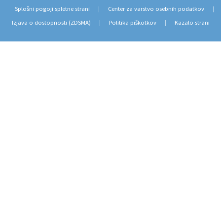
Splošni pogoji spletne strani
Center za varstvo osebnih podatkov
|
|
Izjava o dostopnosti (ZDSMA)
Politika piškotkov
Kazalo strani
|
|