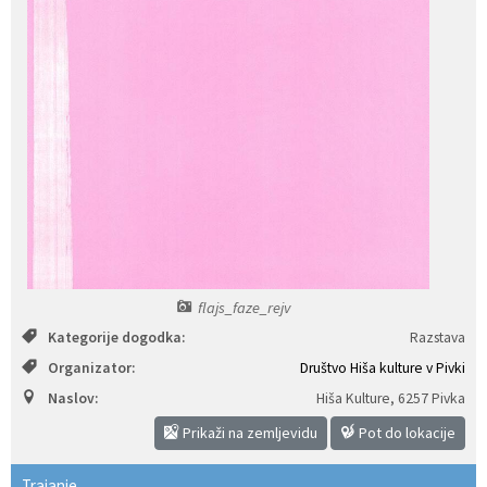
Izobraževanje
Kultura, šport in turizem
Sociala in zdravstvo
Skupna občinska uprava
flajs_faze_rejv
Kategorije dogodka:
Razstava
Organizator:
Društvo Hiša kulture v Pivki
Naslov:
Hiša Kulture
,
6257 Pivka
Prikaži na zemljevidu
Pot do lokacije
Trajanje