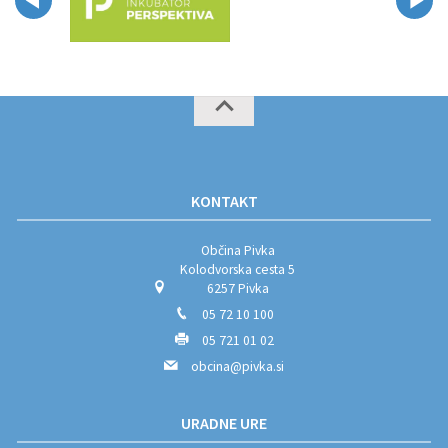
KONTAKT
Občina Pivka
Kolodvorska cesta 5
6257 Pivka
05 72 10 100
05 721 01 02
obcina@pivka.si
URADNE URE