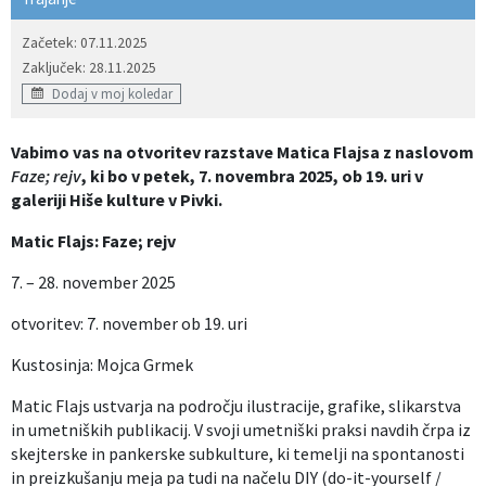
Začetek: 07.11.2025
Zaključek: 28.11.2025
Dodaj v moj koledar
Vabimo vas na otvoritev razstave Matica Flajsa z naslovom
Faze; rejv
, ki bo v petek, 7. novembra 2025, ob 19. uri v
galeriji Hiše kulture v Pivki.
Matic Flajs: Faze; rejv
7. – 28. november 2025
otvoritev: 7. november ob 19. uri
Kustosinja: Mojca Grmek
Matic Flajs ustvarja na področju ilustracije, grafike, slikarstva
in umetniških publikacij. V svoji umetniški praksi navdih črpa iz
skejterske in pankerske subkulture, ki temelji na spontanosti
in preizkušanju meja pa tudi na načelu DIY (do-it-yourself /