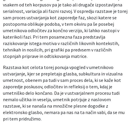
vsakem od teh korpusov pa je tako ali drugače izpostavljena
serialnost, variacija ali fazni razvoj. V ospredju razstave je torej
sam proces ustvarjanja kot zaporedje faz, skozi katere se
postopoma oblikuje podoba, v tem okviru pa še posebej
umetnikova odločitev za končno verzijo, ki lahko nastopi v
katerikoli fazi. Pri tem posamezna faza predstavlja
raziskovanje istega motiva v različnih likovnih kontekstih,
tehnikah in nosilcih, pri grafiki pa predvsem v različnih
stopnjah priprave in odtiskovanja matrice.
Razstava kot celota torej ponuja vpogled v umetnikovo
ustvarjanje, kjer se prepletajo glasba, subkultura in vizualna
umetnost, obenem pa tudi v sam proces dela, ki se kaže kot
zaporedje poskusov, odločitev in refleksij o tem, kdaj je
umetniško delo končano. Da je v ustvarjalnem procesu tudi
nemalo užitka in veselja, umetnik potrjuje z naslovom
razstave, ki se nanaša na množične plesne dogodke z
elektronsko glasbo, nemara pa nas na ta način vabi, da se mu
pri tem pridružimo.
______________________________________________________