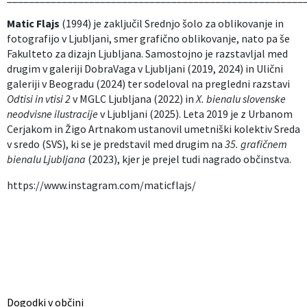
Matic Flajs
(1994) je zaključil Srednjo šolo za oblikovanje in
fotografijo v Ljubljani, smer grafično oblikovanje, nato pa še
Fakulteto za dizajn Ljubljana. Samostojno je razstavljal med
drugim v galeriji DobraVaga v Ljubljani (2019, 2024) in Ulični
galeriji v Beogradu (2024) ter sodeloval na pregledni razstavi
Odtisi in vtisi 2
v MGLC Ljubljana (2022) in
X. bienalu slovenske
neodvisne ilustracije
v Ljubljani (2025). Leta 2019 je z Urbanom
Cerjakom in Žigo Artnakom ustanovil umetniški kolektiv Sreda
v sredo (SVS), ki se je predstavil med drugim na
35. grafičnem
bienalu Ljubljana
(2023), kjer je prejel tudi nagrado občinstva.
https://www.instagram.com/maticflajs/
Dogodki v občini