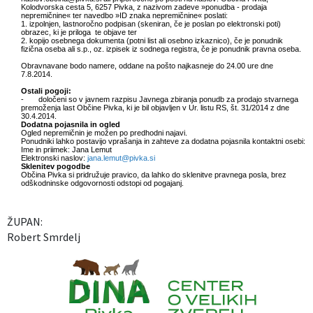
Kolodvorska cesta 5, 6257 Pivka, z nazivom zadeve »ponudba - prodaja
nepremičnine« ter navedbo »ID znaka nepremičnine« poslati:
1. izpolnjen, lastnoročno podpisan (skeniran, če je poslan po elektronski poti)
obrazec, ki je priloga te objave ter
2. kopijo osebnega dokumenta (potni list ali osebno izkaznico), če je ponudnik
fizična oseba ali s.p., oz. izpisek iz sodnega registra, če je ponudnik pravna oseba.
Obravnavane bodo namere, oddane na pošto najkasneje do 24.00 ure dne
7.8.2014.
Ostali pogoji:
- določeni so v javnem razpisu Javnega zbiranja ponudb za prodajo stvarnega
premoženja last Občine Pivka, ki je bil objavljen v Ur. listu RS, št. 31/2014 z dne
30.4.2014.
Dodatna pojasnila in ogled
Ogled nepremičnin je možen po predhodni najavi.
Ponudniki lahko postavijo vprašanja in zahteve za dodatna pojasnila kontaktni osebi:
Ime in priimek: Jana Lemut
Elektronski naslov:
jana.lemut@pivka.si
Sklenitev pogodbe
Občina Pivka si pridružuje pravico, da lahko do sklenitve pravnega posla, brez
odškodninske odgovornosti odstopi od pogajanj.
ŽUPAN:
Robert Smrdelj