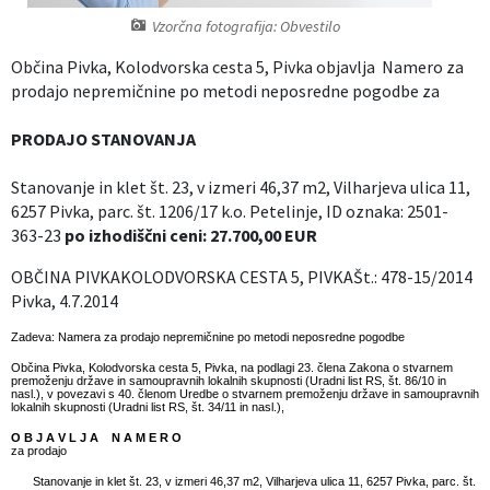
Vzorčna fotografija: Obvestilo
Izobraževanje
Občina Pivka, Kolodvorska cesta 5, Pivka objavlja Namero za
Kultura, šport in turizem
prodajo nepremičnine po metodi neposredne pogodbe za
PRODAJO STANOVANJA
Sociala in zdravstvo
Stanovanje in klet št. 23, v izmeri 46,37 m2, Vilharjeva ulica 11,
Skupna občinska uprava
6257 Pivka, parc. št. 1206/17 k.o. Petelinje, ID oznaka: 2501-
363-23
po izhodiščni ceni: 27.700,00 EUR
OBČINA PIVKAKOLODVORSKA CESTA 5, PIVKAŠt.: 478-15/2014
Pivka, 4.7.2014
Zadeva: Namera za prodajo nepremičnine po metodi neposredne pogodbe
Občina Pivka, Kolodvorska cesta 5, Pivka, na podlagi 23. člena Zakona o stvarnem
premoženju države in samoupravnih lokalnih skupnosti (Uradni list RS, št. 86/10 in
nasl.), v povezavi s 40. členom Uredbe o stvarnem premoženju države in samoupravnih
lokalnih skupnosti (Uradni list RS, št. 34/11 in nasl.),
O B J A V L J A N A M E R O
za prodajo
Stanovanje in klet št. 23, v izmeri 46,37 m2, Vilharjeva ulica 11, 6257 Pivka, parc. št.