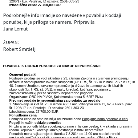
1206/17 k.o. Petelinje, ID oznaka: 2501-363-23
Izhodiščna cena: 27.700,00 EUR
Podrobnejše informacije so navedene v povabilu k oddaji
ponudbe, ki je priloga te namere. Pripravila:
Jana Lemut
ŽUPAN:
Robert Smrdelj
POVABILO K ODDAJI PONUDBE ZA NAKUP NEPREMIČNINE
Osnovni podatki
Postopek prodaje se vodi skladno s 23. členom Zakona o stvarnem premoženju
države in samoupravnih lokalnih skupnosti (Ur. l. RS, št. 86/10 in nasl.; ZSPDSLS) in
40. členom Uredbe o stvarnem premoženju države in samoupravnih lokalnih
skupnosti (Ur. l. RS, št. 34/11 in nasl.; Uredba), kot faza: pogajanja z
zainteresiranimi kupci za sklenitev neposredne pogodbe.
Organizator: OBČINA PIVKA, Kolodvorska cesta 5, 6257 Pivka
Predmet prodaje je nepremičnina za prodajo: za prodajo
1. Stanovanje in klet št. 23, v izmeri 46,37 m2, Vilharjeva ulica 11, 6257 Pivka, parc.
št. 1206/17 k.o. Petelinje, ID oznaka: 2501-363-23
Izhodiščna cena: 27.700,00 EUR
Ponudbena cena
Ponujena cena ne sme biti nižja od izklicne cene.
Pogajanja bodo potekala o ceni
.
Pogoji in način oddaje ponudbe
Pri zbiranju ponudb lahko sodelujejo pravne in fizične osebe, ki v skladu s pravnim
redom Republike Slovenije lahko postanejo lastniki nepremičnin.
Ponudnik mora najkasneje do četrtka 7.8.2014 do 11.00 ure na elektronski
naslov:obcina@pivka.si ali priporočeno po pošti na naslov: Občina Pivka,