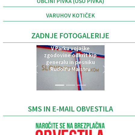
OBČINI PIVKA (OŠO PIVKA)
VARUHOV KOTIČEK
ZADNJE FOTOGALERIJE
V Parku vojaške
zgodovine odkrit kip
generalu in pesniku
Rudolfu Maistru
SMS IN E-MAIL OBVESTILA