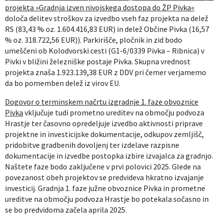
projekta »Gradnja izven nivojskega dostopa do ŽP Pivka«
določa delitev stroškov za izvedbo vseh faz projekta na delež
RS (83,43 % oz. 1.604.416,83 EUR) in delež Občine Pivka (16,57
% oz. 318.722,56 EUR)). Parkirišče, pločnik in zid bodo
umeščeni ob Kolodvorski cesti (G1-6/0339 Pivka – Ribnica) v
Pivki v bližini železniške postaje Pivka. Skupna vrednost
projekta znaša 1.923.139,38 EUR z DDV pri čemer verjamemo
da bo pomemben delež iz virov EU.
Dogovor o terminskem načrtu izgradnje 1. faze obvoznice
Pivka
vključuje tudi prometno ureditev na območju podvoza
Hrastje ter časovno opredeljuje izvedbo aktivnosti priprave
projektne in investicijske dokumentacije, odkupov zemljišč,
pridobitve gradbenih dovoljenj ter izdelave razpisne
dokumentacije in izvedbe postopka izbire izvajalca za gradnjo.
Naštete faze bodo zaključene v prvi polovici 2025. Glede na
povezanost obeh projektov se predvideva hkratno izvajanje
investicij. Gradnja 1. faze južne obvoznice Pivka in prometne
ureditve na območju podvoza Hrastje bo potekala sočasno in
se bo predvidoma začela aprila 2025.