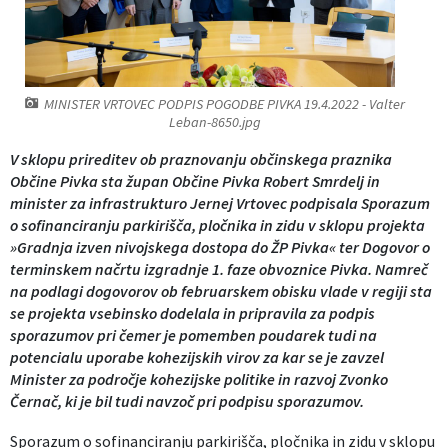
Izobraževanje
Kultura, šport in turizem
MINISTER VRTOVEC PODPIS POGODBE PIVKA 19.4.2022 - Valter
Leban-8650.jpg
Sociala in zdravstvo
V sklopu prireditev ob praznovanju občinskega praznika
Skupna občinska uprava
Občine Pivka sta župan Občine Pivka Robert Smrdelj in
minister za infrastrukturo Jernej Vrtovec podpisala Sporazum
o sofinanciranju parkirišča, pločnika in zidu v sklopu projekta
»Gradnja izven nivojskega dostopa do ŽP Pivka« ter Dogovor o
terminskem načrtu izgradnje 1. faze obvoznice Pivka. Namreč
na podlagi dogovorov ob februarskem obisku vlade v regiji sta
se projekta vsebinsko dodelala in pripravila za podpis
sporazumov pri čemer je pomemben poudarek tudi na
potencialu uporabe kohezijskih virov za kar se je zavzel
Minister za področje kohezijske politike in razvoj Zvonko
Černač, ki je bil tudi navzoč pri podpisu sporazumov.
Sporazum o sofinanciranju parkirišča, pločnika in zidu v sklopu