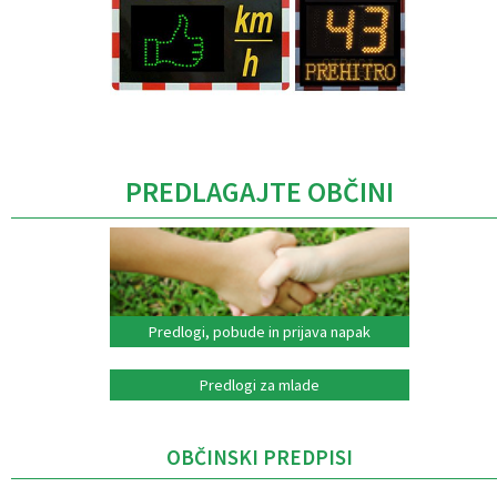
Caption
PREDLAGAJTE OBČINI
Predlogi, pobude in prijava napak
Predlogi za mlade
OBČINSKI PREDPISI