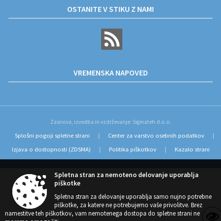
OSTANITE V STIKU Z NAMI
VREMENSKA NAPOVED
Zasnova, izvedba in vzdrževanje: Sigmateh d.o.o.
Splošni pogoji spletne strani
Center za varstvo osebnih podatkov
|
|
Izjava o dostopnosti (ZDSMA)
Politika piškotkov
Kazalo strani
|
|
Spletna stran za nemoteno delovanje uporablja
piškotke
Spletna stran za delovanje uporablja samo nujno potrebne
piškotke, za katere ne potrebujemo vaše privolitve. Brez
namestitve teh piškotkov, vam nemotenega dostopa do spletne strani ne