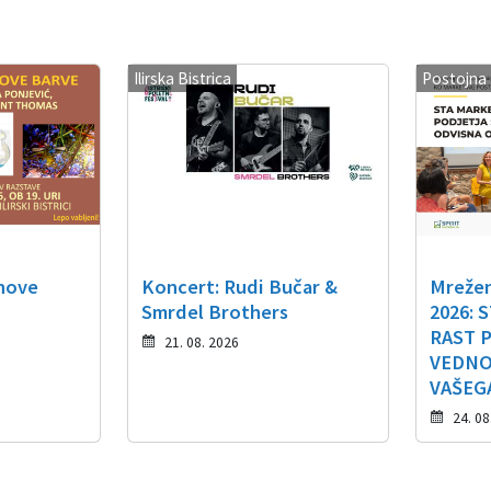
Ilirska Bistrica
Postojna
 nove
Koncert: Rudi Bučar &
Mrežen
Smrdel Brothers
2026: 
RAST 
21. 08. 2026
VEDNO
VAŠEG
24. 08