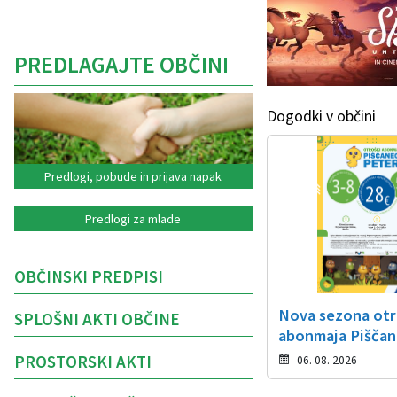
PREDLAGAJTE OBČINI
Dogodki v občini
Predlogi, pobude in prijava napak
Predlogi za mlade
OBČINSKI PREDPISI
Nova sezona ot
SPLOŠNI AKTI OBČINE
abonmaja Piščan
PROSTORSKI AKTI
06. 08. 2026