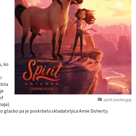
o, ko
i
 bila
je
of
spirit poster.jpg
aja).
sko glasbo pa je poskrbela skladateljica Amie Doherty.