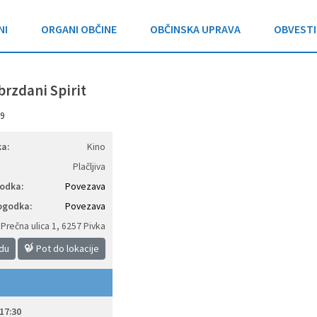
NI
ORGANI OBČINE
OBČINSKA UPRAVA
OBVESTI
brzdani Spirit
9
a:
Kino
Plačljiva
odka:
Povezava
ogodka:
Povezava
Prečna ulica 1
,
6257 Pivka
idu
Pot do lokacije
17:30