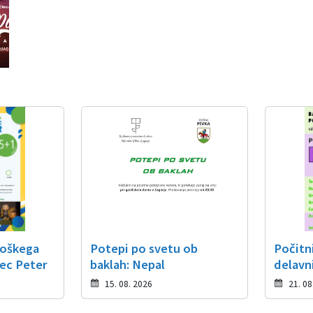
roškega
Potepi po svetu ob
Počitn
ec Peter
baklah: Nepal
delavn
15. 08. 2026
21. 08