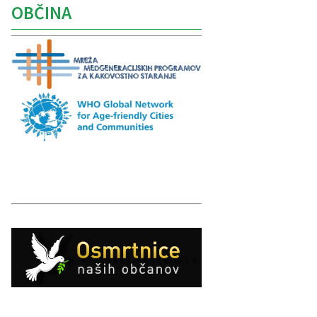
OBČINA
Caption
Caption