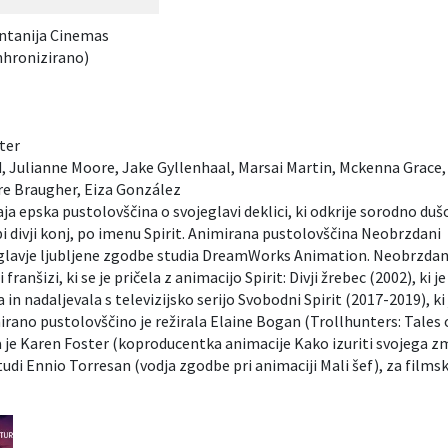
antanija Cinemas
nhronizirano)
ter
d, Julianne Moore, Jake Gyllenhaal, Marsai Martin, Mckenna Grace,
e Braugher, Eiza González
ja epska pustolovščina o svojeglavi deklici, ki odkrije sorodno duš
pi divji konj, po imenu Spirit. Animirana pustolovščina Neobrzdani
poglavje ljubljene zgodbe studia DreamWorks Animation. Neobrzdan
i franšizi, ki se je pričela z animacijo Spirit: Divji žrebec (2002), ki je
in nadaljevala s televizijsko serijo Svobodni Spirit (2017-2019), ki 
rano pustolovščino je režirala Elaine Bogan (Trollhunters: Tales 
 je Karen Foster (koproducentka animacije Kako izuriti svojega zm
l tudi Ennio Torresan (vodja zgodbe pri animaciji Mali šef), za film