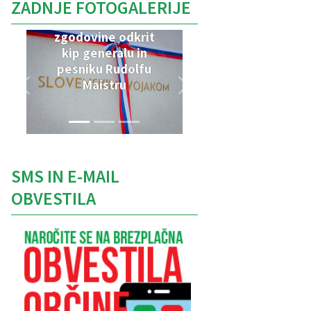
ZADNJE FOTOGALERIJE
V Parku vojaške
zgodovine odkrit
kip generalu in
pesniku Rudolfu
Maistru
SMS IN E-MAIL
OBVESTILA