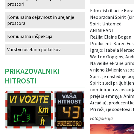
prostori
Izobraževanje
Film distribucije Kar
Neobrzdani Spirit (si
Komunalna dejavnost in urejanje
prostora
Kultura, šport in turizem
Spirit Untamed
ANIMIRANI
Komunalna inšpekcija
Režija: Elaine Bogan
Sociala in zdravstvo
Producent: Karen Fos
Varstvo osebnih podatkov
Igrajo: Isabela Merce
Skupna občinska uprava
Walton Goggins, Andr
Na velike ekrane priha
PRIKAZOVALNIKI
v njeno življenje vsto
Spirit je naslednje 
HITROSTI
Spirit sledi priljubljen
nominirana za oskarja 
prejela emmyja. Animi
Arcadia), producentka
Pri režiji je sodelova
Fotogalerija
Caption