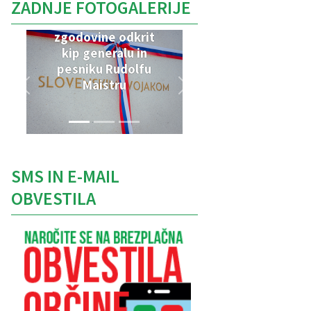
ZADNJE FOTOGALERIJE
V Parku vojaške
zgodovine odkrit
kip generalu in
pesniku Rudolfu
Maistru
SMS IN E-MAIL
OBVESTILA