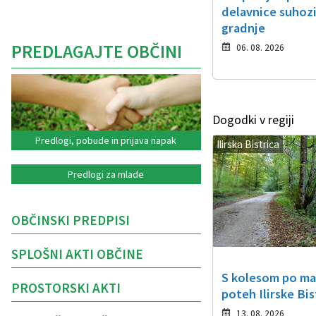
delavnice suhoz
gradnje
PREDLAGAJTE OBČINI
06. 08. 2026
Dogodki v regiji
Predlogi, pobude in prijava napak
Ilirska Bistrica
Predlogi za mlade
OBČINSKI PREDPISI
SPLOŠNI AKTI OBČINE
S kolesom po ma
PROSTORSKI AKTI
poteh Ilirske Bis
13. 08. 2026