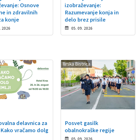
ževanje: Osnove
izobraževanje:
ne in zdravilnih
Razumevanje konja in
za konje
delo brez prisile
. 2026
05. 09. 2026
Ilirska Bistrica
ovalna delavnica za
Posvet gasilk
 Kako vračamo dolg
obalnokraške regije
05. 09. 2026