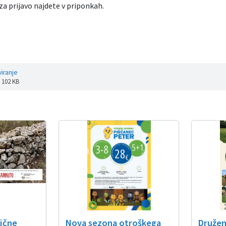
 za prijavo najdete v priponkah.
viranje
: 102 KB
tične
Nova sezona otroškega
Druženj