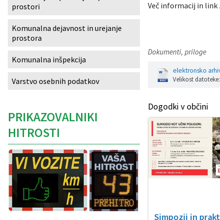
Več informacij in link
prostori
Izobraževanje
Komunalna dejavnost in urejanje
prostora
Kultura, šport in turizem
Dokumenti, priloge
Komunalna inšpekcija
Sociala in zdravstvo
elektronsko arhi
Velikost datoteke
Varstvo osebnih podatkov
Skupna občinska uprava
Dogodki v občini
PRIKAZOVALNIKI
HITROSTI
Simpozij in prak
Caption