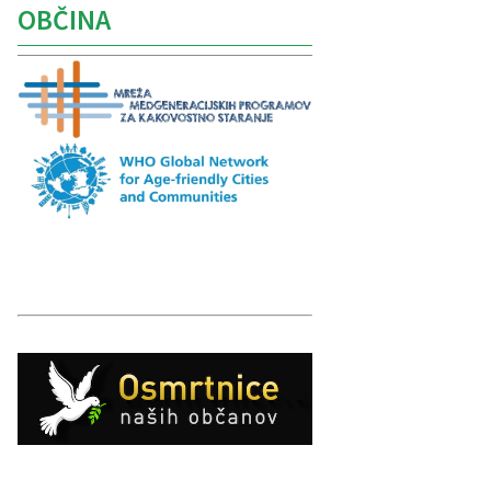
OBČINA
Caption
Caption