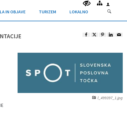
LA IN OBJAVE
TURIZEM
LOKALNO
NTACIJE
l_499397_1.jpg
NE