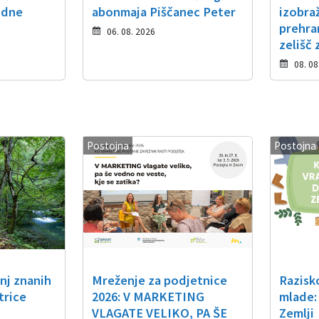
idne
abonmaja Piščanec Peter
izobra
prehra
06. 08. 2026
zelišč 
08. 08
Postojna
Postojna
nj znanih
Mreženje za podjetnice
Razisk
trice
2026: V MARKETING
mlade:
VLAGATE VELIKO, PA ŠE
Zemlji