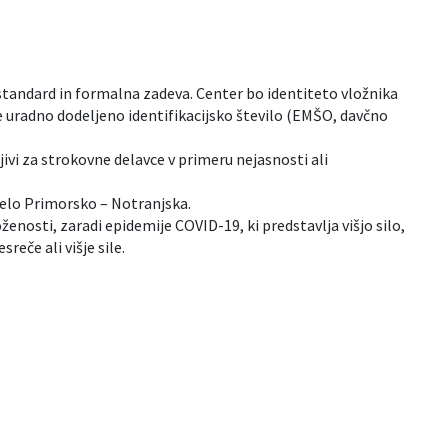
 standard in formalna zadeva. Center bo identiteto vložnika
še uradno dodeljeno identifikacijsko število (EMŠO, davčno
ivi za strokovne delavce v primeru nejasnosti ali
delo Primorsko – Notranjska.
nosti, zaradi epidemije COVID-19, ki predstavlja višjo silo,
eče ali višje sile.