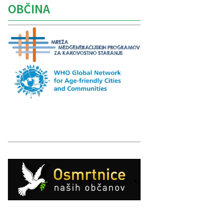
OBČINA
Caption
Caption