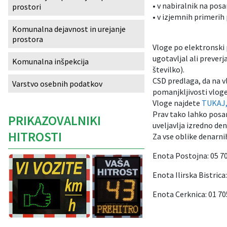
• v nabiralnik na po
prostori
Izobraževanje
• v izjemnih primerih
Komunalna dejavnost in urejanje
prostora
Kultura, šport in turizem
Vloge po elektronski 
ugotavljal ali preverj
Komunalna inšpekcija
Sociala in zdravstvo
številko).
CSD predlaga, da na vl
Varstvo osebnih podatkov
Skupna občinska uprava
pomanjkljivosti vloge
Vloge najdete
TUKAJ
Prav tako lahko posam
PRIKAZOVALNIKI
uveljavlja izredno den
HITROSTI
Za vse oblike denarni
Enota Postojna: 05 70
Enota Ilirska Bistrica
Enota Cerknica: 01 70
Caption