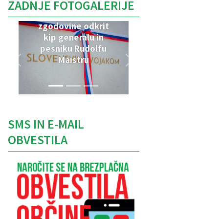
ZADNJE FOTOGALERIJE
V Parku vojaške
zgodovine odkrit
kip generalu in
pesniku Rudolfu
Maistru
SMS IN E-MAIL
OBVESTILA