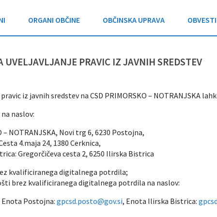
NI
ORGANI OBČINE
OBČINSKA UPRAVA
OBVESTI
 UVELJAVLJANJE PRAVIC IZ JAVNIH SREDSTEV
je pravic iz javnih sredstev na CSD PRIMORSKO – NOTRANJSKA lahk
 na naslov:
– NOTRANJSKA, Novi trg 6, 6230 Postojna,
Cesta 4.maja 24, 1380 Cerknica,
trica: Gregorčičeva cesta 2, 6250 Ilirska Bistrica
ez kvalificiranega digitalnega potrdila;
šti brez kvalificiranega digitalnega potrdila na naslov:
, Enota Postojna:
gpcsd.posto@gov.si
, Enota Ilirska Bistrica:
gpcsd