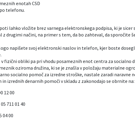
sameznih enotah CSD
 po telefonu.
poti lahko vložite brez varnega elektronskega podpisa, ki je sicer
al z drugimi načini, na primer s tem, da bo zahteval, da sporočite 
ogo napišete svoj elektronski naslov in telefon, kjer boste doseglj
.
,
v fizični obliki pa pri vhodu posameznih enot centra za socialno 
eznik oziroma družina, ki se je znašla v položaju materialne ogrože
arno socialno pomoč za izredne stroške, nastale zaradi naravne nesr
h in izrednih denarnih pomoči v skladu z zakonodajo se obrnite na:
0 12 00
: 05 711 01 40
5 04 00