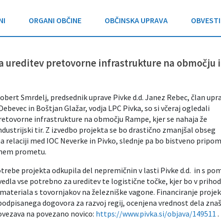
NI
ORGANI OBČINE
OBČINSKA UPRAVA
OBVESTI
a ureditev pretovorne infrastrukture na območju 
bert Smrdelj, predsednik uprave Pivke d.d. Janez Rebec, član upr
Debevec in Boštjan Glažar, vodja LPC Pivka, so si včeraj ogledali
pretovorne infrastrukture na območju Rampe, kjer se nahaja že
ndustrijski tir. Z izvedbo projekta se bo drastično zmanjšal obseg
 relaciji med IOC Neverke in Pivko, slednje pa bo bistveno pripo
stnem prometu.
trebe projekta odkupila del nepremičnin v lasti Pivke d.d. in s po
edla vse potrebno za ureditev te logistične točke, kjer bo v priho
materiala s tovornjakov na železniške vagone. Financiranje proje
podpisanega dogovora za razvoj regij, ocenjena vrednost dela zna
Povezava na povezano novico:
https://www.pivka.si/objava/149511
.