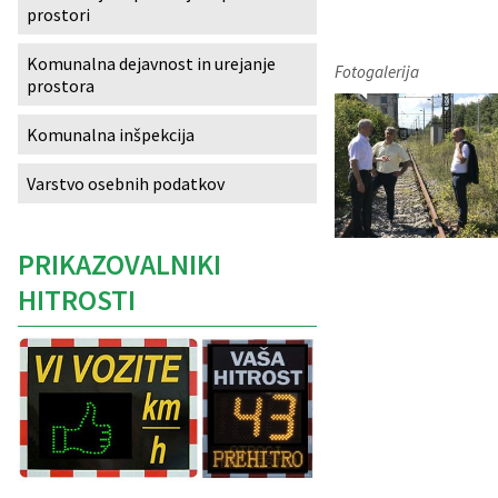
prostori
Izobraževanje
Komunalna dejavnost in urejanje
Fotogalerija
prostora
Kultura, šport in turizem
Komunalna inšpekcija
Sociala in zdravstvo
Varstvo osebnih podatkov
Skupna občinska uprava
PRIKAZOVALNIKI
HITROSTI
Caption