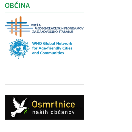
OBČINA
Caption
Caption