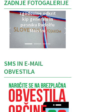
ZADNJE FOTOGALERIJE
V Parku vojaške
zgodovine odkrit
kip generalu in
pesniku Rudolfu
Maistru
SMS IN E-MAIL
OBVESTILA