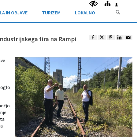
LA IN OBJAVE
TURIZEM
LOKALNO
industrijskega tira na Rampi
ave
moglo
močjo
dnje
kta
ša