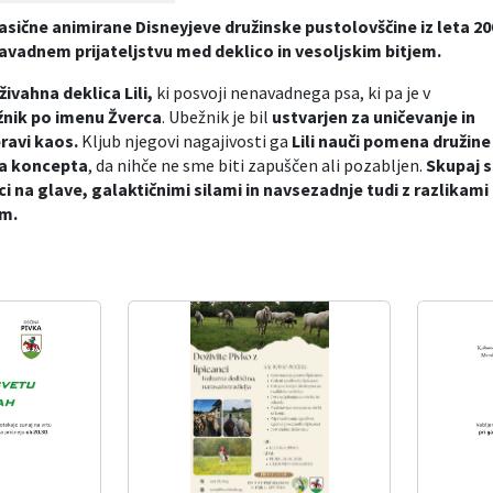
asične animirane Disneyjeve družinske pustolovščine iz leta 20
avadnem prijateljstvu med deklico in vesoljskim bitjem.
živahna deklica Lili,
ki posvoji nenavadnega psa, ki pa je v
žnik po imenu Žverca
. Ubežnik je bil
ustvarjen za uničevanje in
ravi kaos.
Kljub njegovi nagajivosti ga
Lili nauči pomena družine 
ga koncepta
, da nihče ne sme biti zapuščen ali pozabljen.
Skupaj s
ci na glave, galaktičnimi silami in navsezadnje tudi z razlika
om.