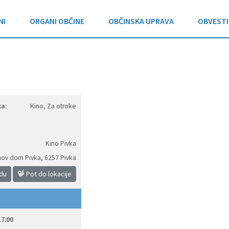
NI
ORGANI OBČINE
OBČINSKA UPRAVA
OBVESTI
a:
Kino, Za otroke
Kino Pivka
nov dom Pivka
,
6257 Pivka
idu
Pot do lokacije
17:00