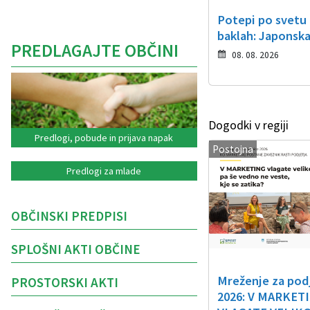
Potepi po svetu
baklah: Japonsk
PREDLAGAJTE OBČINI
08. 08. 2026
Dogodki v regiji
Predlogi, pobude in prijava napak
Postojna
Predlogi za mlade
OBČINSKI PREDPISI
SPLOŠNI AKTI OBČINE
Mreženje za pod
PROSTORSKI AKTI
2026: V MARKET