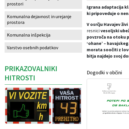
prostori
Igrana adaptacija kl
Izobraževanje
ki pripoveduje o nen
Komunalna dejavnost in urejanje
prostora
Kultura, šport in turizem
V osrčju Havajev živi 
resnici
vesoljski ube
Komunalna inšpekcija
povzroča na otoku p
Sociala in zdravstvo
‘ohane’ – havajske
Varstvo osebnih podatkov
morata soočiti z lov
Skupna občinska uprava
bitja najdejo svoj d
PRIKAZOVALNIKI
Dogodki v občini
HITROSTI
Caption