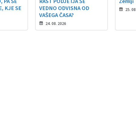
, PA ŠE
RAST PODJETJA ŠE
Zemlji
, KJE SE
VEDNO ODVISNA OD
25. 08
VAŠEGA ČASA?
24. 08. 2026