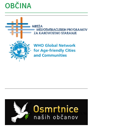
OBČINA
Caption
Caption