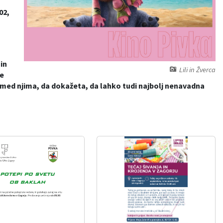
02,
in
Lili in Žverca
e
mi med njima, da dokažeta, da lahko tudi najbolj nenavadna