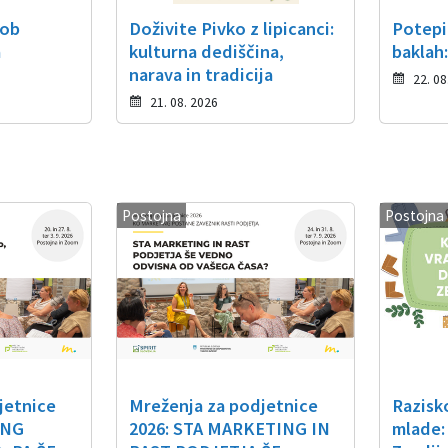
 ob
Doživite Pivko z lipicanci:
Potepi
a
kulturna dediščina,
baklah
narava in tradicija
22. 08
21. 08. 2026
Postojna
Postojna
jetnice
Mreženja za podjetnice
Razisk
ING
2026: STA MARKETING IN
mlade: