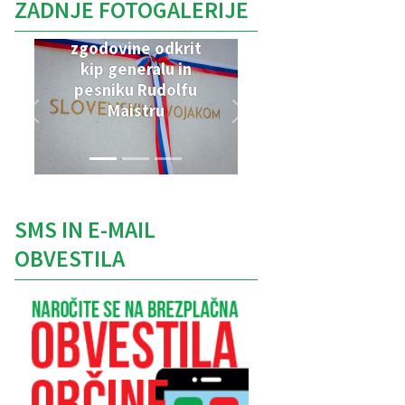
ZADNJE FOTOGALERIJE
V Parku vojaške
zgodovine odkrit
kip generalu in
pesniku Rudolfu
Maistru
SMS IN E-MAIL
OBVESTILA