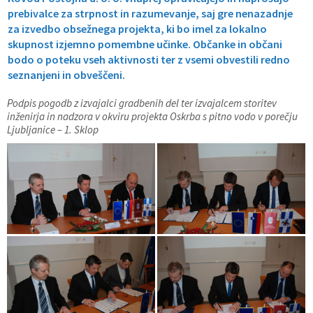
prebivalce za strpnost in razumevanje, saj gre nenazadnje
za izvedbo obsežnega projekta, ki bo imel za lokalno
skupnost izjemno pomembne učinke. Občanke in občani
bodo o poteku vseh aktivnosti ter z vsemi obvestili redno
seznanjeni in obveščeni.
Podpis pogodb z izvajalci gradbenih del ter izvajalcem storitev
inženirja in nadzora v okviru projekta Oskrba s pitno vodo v porečju
Ljubljanice – 1. Sklop