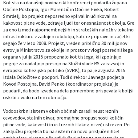
Kot sta na današnji novinarski konferenci poudarila župana
Občine Postojna, Igor Marentič in Občine Pivka, Robert
Smrdelj, bo projekt neposredno vplival in učinkoval na
kakovost pitne vode, zdravje ljudi ter onesnaženost okolja. Gre
za eno izmed najpomembnejših in strateških naložb v lokalno
infrastrukturo v zadnjem obdobju, katere priprave in začetki
segajo že v leto 2008. Projekt, vreden približno 30 milijonov
evrov je Ministrstvo za okolje in prostor v vlogi posredniškega
organa v juliju 2015 prepoznalo kot tistega, ki izpolnjuje
pogoje za nadaljnjo presojo na Službi vlade RS za razvoj in
evropsko kohezijsko politiko (SVRK), ta pa je avgusta 2015
izdala Odločitev o podpori. Tudi direktor Javnega podjetja
Kovod Postojna, David Penko (koordinator projekta) je
poudaril, da bodo izvedena dela pomembno prispevala k boljši
oskrbi z vodo na tem območju.
Vodooskrbni sistem v obeh občinah zaradi neustreznih
cevovodov, stalnih okvar, premajhne propustnosti količin
pitne vode, kakovosti in ustreznih tlakov, ni več ustrezen. Po
zaključku projekta bo na sistem na novo priključenih 54