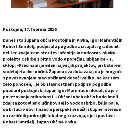
Izobraževanje
Kultura, šport in turizem
Postojna, 17. februar 2016
Sociala in zdravstvo
Danes sta župana občin Postojna in Pivka, Igor Marentič in
Robert Smrdelj, podpisala pogodbe z izvajalci gradbenih
Skupna občinska uprava
del ter izvajalcem storitev inženirja in nadzora v okviru
projekta Oskrba s pitno vodo v porečju Ljubljanice – 1.
sklop. »Pred nami je eden največjih projektov, pri katerem
sodelujeta dve občini. Župana sva dokazala, da je mogoče
s povezovanjem med občinami doseči veliko, na kar sem
zelo ponosen,« je ob slavnostnem podpisu pogodbe
poudaril postojnski župan Igor Marentič in dodal, da je v
povezovanju prihodnost. »Občani obeh občin bodo imeli
zdaj zagotovljeno učinkovitejšo vodooskrbo, želja pa je,
da bi tudi v novi finančni perspektivi našli skupne interese
na različnih področjih lokalnega razvoja,« je izpostavil
Robert Smrdelj, župan Občine Pivka.