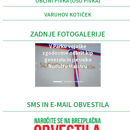
OBČINI PIVKA (OŠO PIVKA)
VARUHOV KOTIČEK
ZADNJE FOTOGALERIJE
V Parku vojaške
zgodovine odkrit kip
generalu in pesniku
Rudolfu Maistru
SMS IN E-MAIL OBVESTILA