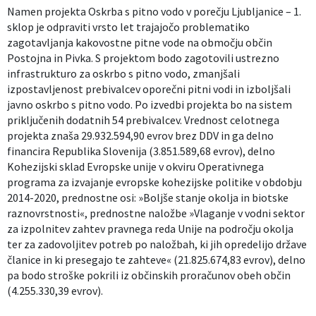
Namen projekta Oskrba s pitno vodo v porečju Ljubljanice – 1.
sklop je odpraviti vrsto let trajajočo problematiko
zagotavljanja kakovostne pitne vode na območju občin
Postojna in Pivka. S projektom bodo zagotovili ustrezno
infrastrukturo za oskrbo s pitno vodo, zmanjšali
izpostavljenost prebivalcev oporečni pitni vodi in izboljšali
javno oskrbo s pitno vodo. Po izvedbi projekta bo na sistem
priključenih dodatnih 54 prebivalcev. Vrednost celotnega
projekta znaša 29.932.594,90 evrov brez DDV in ga delno
financira Republika Slovenija (3.851.589,68 evrov), delno
Kohezijski sklad Evropske unije v okviru Operativnega
programa za izvajanje evropske kohezijske politike v obdobju
2014-2020, prednostne osi: »Boljše stanje okolja in biotske
raznovrstnosti«, prednostne naložbe »Vlaganje v vodni sektor
za izpolnitev zahtev pravnega reda Unije na področju okolja
ter za zadovoljitev potreb po naložbah, ki jih opredelijo države
članice in ki presegajo te zahteve« (21.825.674,83 evrov), delno
pa bodo stroške pokrili iz občinskih proračunov obeh občin
(4.255.330,39 evrov).