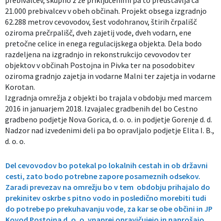
prebivalcev, skupno z že priključenimi pa to predstavlja ca
21.000 prebivalcev v obeh občinah. Projekt obsega izgradnjo
62.288 metrov cevovodov, šest vodohranov, štirih črpališč
oziroma prečrpališč, dveh zajetij vode, dveh vodarn, ene
pretočne celice in enega regulacijskega objekta. Dela bodo
razdeljena na izgradnjo in rekonstrukcijo cevovodov ter
objektov v občinah Postojna in Pivka ter na posodobitev
oziroma gradnjo zajetja in vodarne Malni ter zajetja in vodarne
Korotan.
Izgradnja omrežja z objekti bo trajala v obdobju med marcem
2016 in januarjem 2018. Izvajalec gradbenih del bo Cestno
gradbeno podjetje Nova Gorica, d. o. o. in podjetje Gorenje d. d.
Nadzor nad izvedenimi deli pa bo opravljalo podjetje Elita I. B.,
d. o. o.
Del cevovodov bo potekal po lokalnih cestah in ob državni
cesti, zato bodo potrebne zapore posameznih odsekov.
Zaradi prevezav na omrežju bo v tem obdobju prihajalo do
prekinitev oskrbe s pitno vodo in posledično morebiti tudi
do potrebe po prekuhavanju vode, za kar se obe občini in JP
Kovod Postojna d. o. o. vnaprej opravičujejo in naprošajo