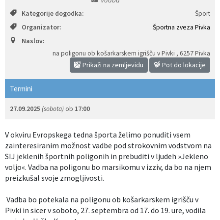
Kategorije dogodka:
Šport
Izobraževanje
Organizator:
Športna zveza Pivka
Kultura, šport in turizem
Naslov:
na poligonu ob košarkarskem igrišču v Pivki
,
6257 Pivka
Sociala in zdravstvo
Prikaži na zemljevidu
Pot do lokacije
Skupna občinska uprava
Termini
27.09.2025
(sobota)
ob
17:00
V okviru Evropskega tedna športa želimo ponuditi vsem
zainteresiranim možnost vadbe pod strokovnim vodstvom na
SIJ jeklenih športnih poligonih in prebuditi v ljudeh »Jekleno
voljo«. Vadba na poligonu bo marsikomu v izziv, da bo na njem
preizkušal svoje zmogljivosti.
Vadba bo potekala na poligonu ob košarkarskem igrišču v
Pivki in sicer v soboto, 27. septembra od 17. do 19. ure, vodila