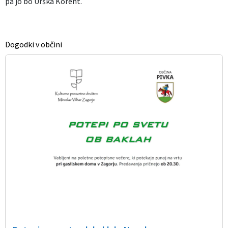
pa jo bo Urška Korent.
Dogodki v občini