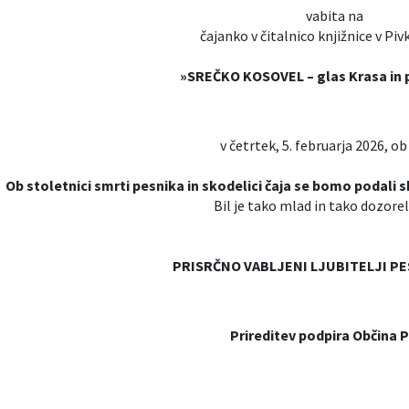
vabita na
čajanko v čitalnico knjižnice v Pi
»SREČKO KOSOVEL – glas Krasa in 
v četrtek, 5. februarja 2026, ob 
Ob stoletnici smrti pesnika in skodelici čaja se bomo podali s
Bil je tako mlad in tako dozorel
PRISRČNO VABLJENI LJUBITELJI PE
Prireditev podpira Občina P