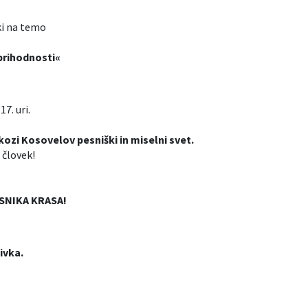
vki na temo
prihodnosti«
17. uri.
kozi Kosovelov pesniški in miselni svet.
 človek!
SNIKA KRASA!
ivka.