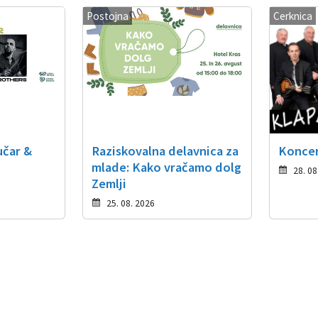
Postojna
Cerknica
učar &
Raziskovalna delavnica za
Koncer
s
mlade: Kako vračamo dolg
28. 08
Zemlji
25. 08. 2026