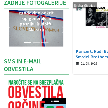
ZADNJE FOTOGALERIJE
Ilirska Bistrica
V Parku vojaške
zgodovine odkrit
kip generalu in
pesniku Rudolfu
Maistru
Koncert: Rudi B
Smrdel Brother
SMS IN E-MAIL
21. 08. 2026
OBVESTILA