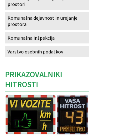
prostori
Izobraževanje
Komunalna dejavnost in urejanje
prostora
Kultura, šport in turizem
Komunalna inšpekcija
Sociala in zdravstvo
Varstvo osebnih podatkov
Skupna občinska uprava
PRIKAZOVALNIKI
HITROSTI
Caption