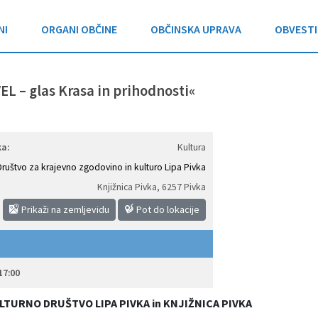
NI
ORGANI OBČINE
OBČINSKA UPRAVA
OBVESTI
 – glas Krasa in prihodnosti«
a:
Kultura
Društvo za krajevno zgodovino in kulturo Lipa Pivka
Knjižnica Pivka
,
6257 Pivka
Prikaži na zemljevidu
Pot do lokacije
17:00
LTURNO DRUŠTVO LIPA PIVKA in KNJIŽNICA PIVKA