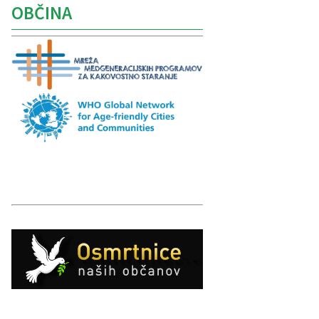
OBČINA
Caption
Caption