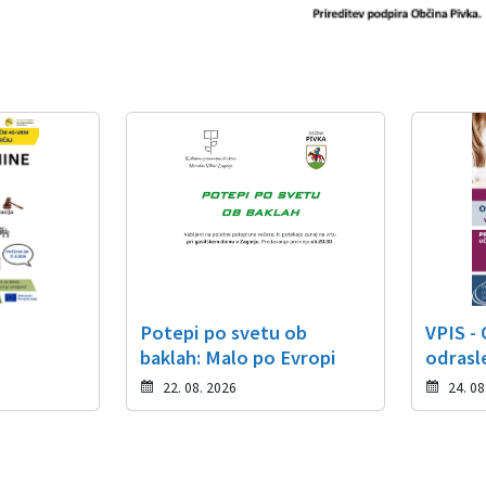
Potepi po svetu ob
VPIS -
baklah: Malo po Evropi
odrasl
22. 08. 2026
24. 08