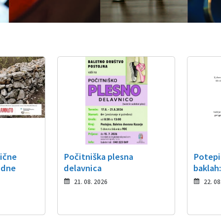
tične
Počitniška plesna
Potepi
idne
delavnica
baklah
21. 08. 2026
22. 08