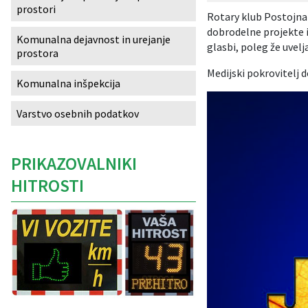
prostori
Rotary klub Postojna
Izobraževanje
dobrodelne projekte i
Komunalna dejavnost in urejanje
glasbi, poleg že uvel
prostora
Kultura, šport in turizem
Medijski pokrovitelj d
Komunalna inšpekcija
Sociala in zdravstvo
Varstvo osebnih podatkov
Skupna občinska uprava
PRIKAZOVALNIKI
HITROSTI
Caption