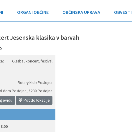
NI
ORGANI OBČINE
OBČINSKA UPRAVA
OBVESTI
ert Jesenska klasika v barvah
5
a:
Glasba, koncert, festival
Rotary klub Postojna
ni dom Postojna
,
6230 Postojna
ljevidu
Pot do lokacije
18:00