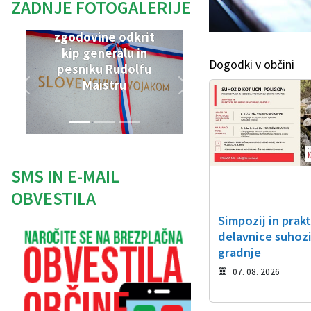
ZADNJE FOTOGALERIJE
V Parku vojaške
zgodovine odkrit
kip generalu in
Dogodki v občini
pesniku Rudolfu
Maistru
SMS IN E-MAIL
OBVESTILA
Simpozij in prak
delavnice suhoz
gradnje
07. 08. 2026