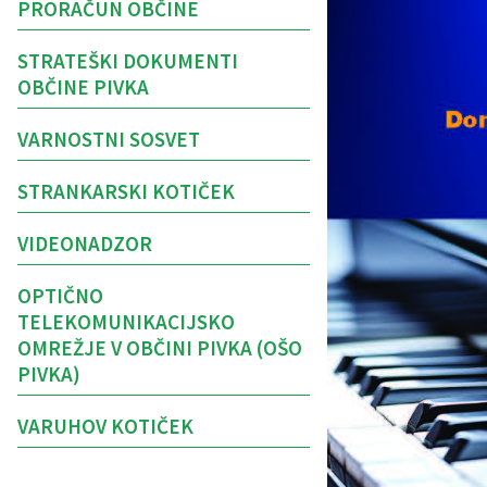
PRORAČUN OBČINE
STRATEŠKI DOKUMENTI
OBČINE PIVKA
VARNOSTNI SOSVET
STRANKARSKI KOTIČEK
VIDEONADZOR
OPTIČNO
TELEKOMUNIKACIJSKO
OMREŽJE V OBČINI PIVKA (OŠO
PIVKA)
VARUHOV KOTIČEK