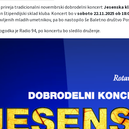
 prireja tradicionalni novembrski dobrodelni koncert
Jesenska kl
n štipendijski sklad kluba. Koncert bo v
soboto 22.11.2025 ob 18:
javljenih mladih umetnikov, pa bo nastopilo še Baletno društvo Po
ogodka je Radio 94, po koncertu bo sledilo druženje.