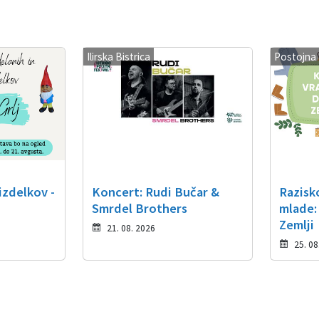
Ilirska Bistrica
Postojna
izdelkov -
Koncert: Rudi Bučar &
Razisk
Smrdel Brothers
mlade:
Zemlji
21. 08. 2026
25. 08