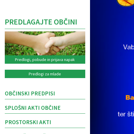
PREDLAGAJTE OBČINI
Predlogi, pobude in prijava napak
Predlogi za mlade
OBČINSKI PREDPISI
SPLOŠNI AKTI OBČINE
PROSTORSKI AKTI