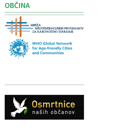
OBČINA
Caption
Caption