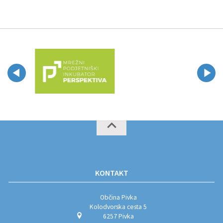
KONTAKT
Občina Pivka
Kolodvorska cesta 5
6257 Pivka