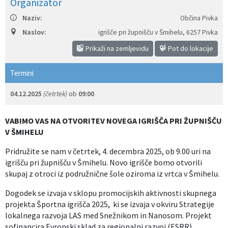
Organizator
Izobraževanje
Naziv:
Občina Pivka
Naslov:
igrišče pri župnišču v Šmihelu
,
6257 Pivka
Kultura, šport in turizem
Prikaži na zemljevidu
Pot do lokacije
Sociala in zdravstvo
Termini
Skupna občinska uprava
04.12.2025
(četrtek)
ob
09:00
VABIMO VAS NA OTVORITEV NOVEGA IGRIŠČA PRI ŽUPNIŠČU
V ŠMIHELU
Pridružite se nam v četrtek, 4. decembra 2025, ob 9.00 uri na
igrišču pri župnišču v Šmihelu. Novo igrišče bomo otvorili
skupaj z otroci iz podružnične šole oziroma iz vrtca v Šmihelu.
Dogodek se izvaja v sklopu promocijskih aktivnosti skupnega
projekta Športna igrišča 2025, ki se izvaja v okviru Strategije
lokalnega razvoja LAS med Snežnikom in Nanosom. Projekt
sofinancira Evropski sklad za regionalni razvoj (ESRR).