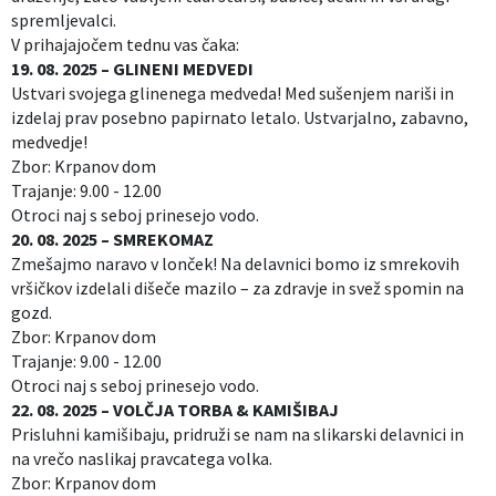
spremljevalci.
V prihajajočem tednu vas čaka:
19. 08. 2025 – GLINENI MEDVEDI
Ustvari svojega glinenega medveda! Med sušenjem nariši in
izdelaj prav posebno papirnato letalo. Ustvarjalno, zabavno,
medvedje!
Zbor: Krpanov dom
Trajanje: 9.00 - 12.00
Otroci naj s seboj prinesejo vodo.
20. 08. 2025 – SMREKOMAZ
Zmešajmo naravo v lonček! Na delavnici bomo iz smrekovih
vršičkov izdelali dišeče mazilo – za zdravje in svež spomin na
gozd.
Zbor: Krpanov dom
Trajanje: 9.00 - 12.00
Otroci naj s seboj prinesejo vodo.
22. 08. 2025 – VOLČJA TORBA & KAMIŠIBAJ
Prisluhni kamišibaju, pridruži se nam na slikarski delavnici in
na vrečo naslikaj pravcatega volka.
Zbor: Krpanov dom