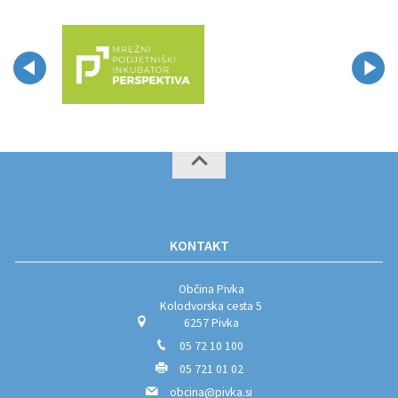
KONTAKT
Občina Pivka
Kolodvorska cesta 5
6257 Pivka
05 72 10 100
05 721 01 02
obcina@pivka.si