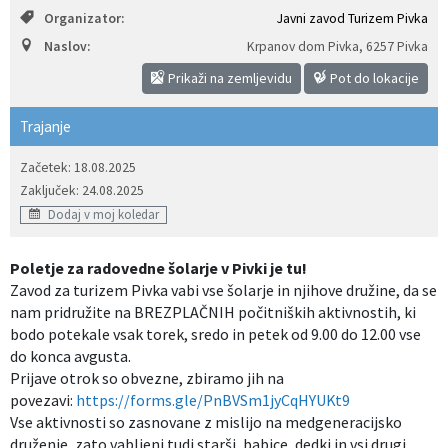
Organizator:
Javni zavod Turizem Pivka
Izobraževanje
Naslov:
Krpanov dom Pivka
,
6257 Pivka
Kultura, šport in turizem
Prikaži na zemljevidu
Pot do lokacije
Trajanje
Sociala in zdravstvo
Začetek: 18.08.2025
Skupna občinska uprava
Zaključek: 24.08.2025
Dodaj v moj koledar
Poletje za radovedne šolarje v Pivki je tu!
Zavod za turizem Pivka vabi vse šolarje in njihove družine, da se
nam pridružite na BREZPLAČNIH počitniških aktivnostih, ki
bodo potekale vsak torek, sredo in petek od 9.00 do 12.00 vse
do konca avgusta.
Prijave otrok so obvezne, zbiramo jih na
povezavi:
https://forms.gle/PnBVSm1jyCqHYUKt9
Vse aktivnosti so zasnovane z mislijo na medgeneracijsko
druženje, zato vabljeni tudi starši, babice, dedki in vsi drugi