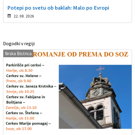
Potepi po svetu ob baklah: Malo po Evropi
22. 08. 2026
Dogodki v regiji
Ilirska Bistrica